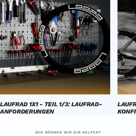
LAUFRAD 1X1 - TEIL 1/3: LAUFRAD-
LAUFR
ANFORDERUNGEN
KONFI
WIE KÖNNEN WIR DIR HELFEN?