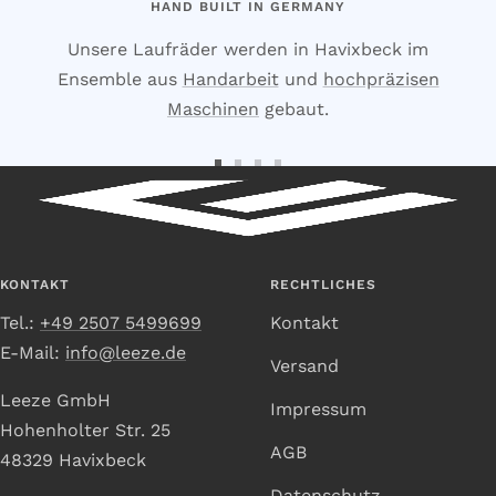
HAND BUILT IN GERMANY
Unsere Laufräder werden in Havixbeck im
Ensemble aus
Handarbeit
und
hochpräzisen
Maschinen
gebaut.
Zur
Zur
Zur
Zur
Slide
Slide
Slide
Slide
1
2
3
4
gehen
gehen
gehen
gehen
KONTAKT
RECHTLICHES
Tel.:
+49 2507 5499699
Kontakt
E-Mail:
info@leeze.de
Versand
Leeze GmbH
Impressum
Hohenholter Str. 25
AGB
48329 Havixbeck
Datenschutz