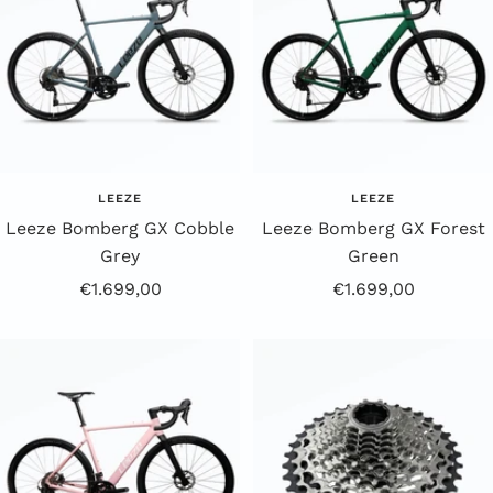
a
r
z
LEEZE
LEEZE
Leeze Bomberg GX Cobble
Leeze Bomberg GX Forest
Grey
Green
Angebotspreis
Angebotspreis
€1.699,00
€1.699,00