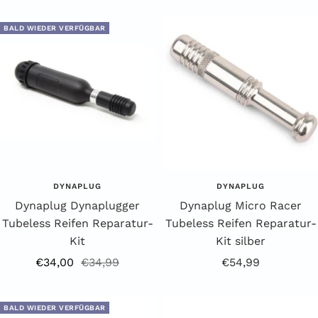
BALD WIEDER VERFÜGBAR
DYNAPLUG
DYNAPLUG
Dynaplug Dynaplugger
Dynaplug Micro Racer
Tubeless Reifen Reparatur-
Tubeless Reifen Reparatur-
Kit
Kit silber
Angebotspreis
Regulärer
Angebotspreis
€34,00
€34,99
€54,99
Preis
BALD WIEDER VERFÜGBAR