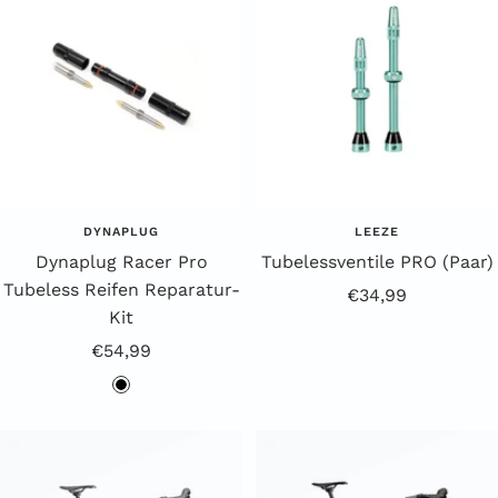
DYNAPLUG
LEEZE
Dynaplug Racer Pro
Tubelessventile PRO (Paar)
Tubeless Reifen Reparatur-
Angebotspreis
€34,99
Kit
Angebotspreis
€54,99
s
c
h
w