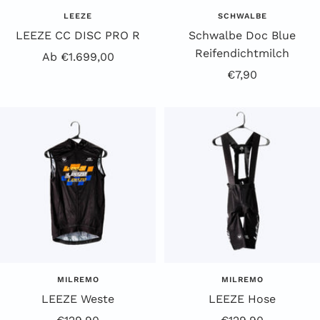
LEEZE
SCHWALBE
LEEZE CC DISC PRO R
Schwalbe Doc Blue
Reifendichtmilch
Angebotspreis
Ab €1.699,00
Angebotspreis
€7,90
MILREMO
MILREMO
LEEZE Weste
LEEZE Hose
Angebotspreis
Angebotspreis