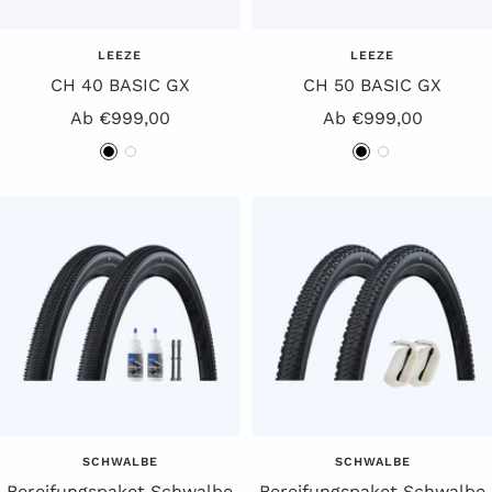
LEEZE
LEEZE
CH 40 BASIC GX
CH 50 BASIC GX
Angebotspreis
Angebotspreis
Ab €999,00
Ab €999,00
S
W
S
W
c
e
c
e
h
i
h
i
w
ß
w
ß
a
a
r
r
z
z
SCHWALBE
SCHWALBE
Bereifungspaket Schwalbe
Bereifungspaket Schwalbe