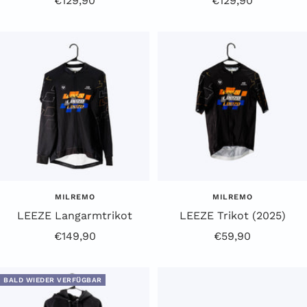
€129,90
€129,90
MILREMO
MILREMO
LEEZE Langarmtrikot
LEEZE Trikot (2025)
Angebotspreis
Angebotspreis
€149,90
€59,90
BALD WIEDER VERFÜGBAR