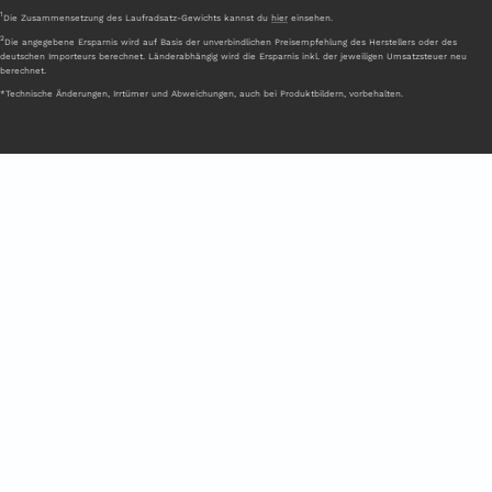
1
Die Zusammensetzung des Laufradsatz-Gewichts kannst du
hier
einsehen.
2
Die angegebene Ersparnis wird auf Basis der unverbindlichen Preisempfehlung des Herstellers oder des
deutschen Importeurs berechnet. Länderabhängig wird die Ersparnis inkl. der jeweiligen Umsatzsteuer neu
berechnet.
*Technische Änderungen, Irrtümer und Abweichungen, auch bei Produktbildern, vorbehalten.