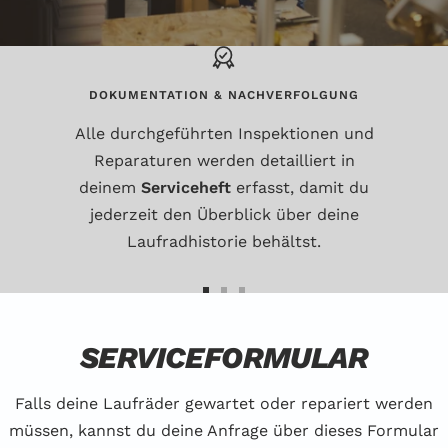
DOKUMENTATION & NACHVERFOLGUNG
Alle durchgeführten Inspektionen und
Reparaturen werden detailliert in
deinem
Serviceheft
erfasst, damit du
jederzeit den Überblick über deine
Laufradhistorie behältst.
Zur
Zur
Zur
Slide
Slide
Slide
SERVICEFORMULAR
1
2
3
gehen
gehen
gehen
Falls deine Laufräder gewartet oder repariert werden
müssen, kannst du deine Anfrage über dieses Formular