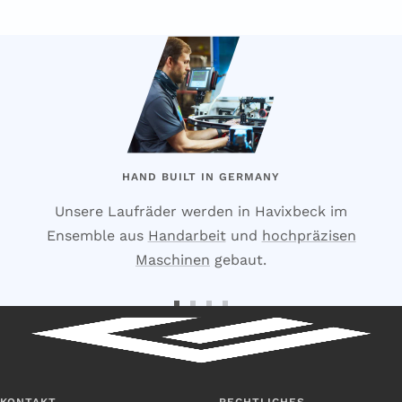
HAND BUILT IN GERMANY
Unsere Laufräder werden in Havixbeck im
Ensemble aus
Handarbeit
und
hochpräzisen
Maschinen
gebaut.
Zur
Zur
Zur
Zur
Slide
Slide
Slide
Slide
1
2
3
4
gehen
gehen
gehen
gehen