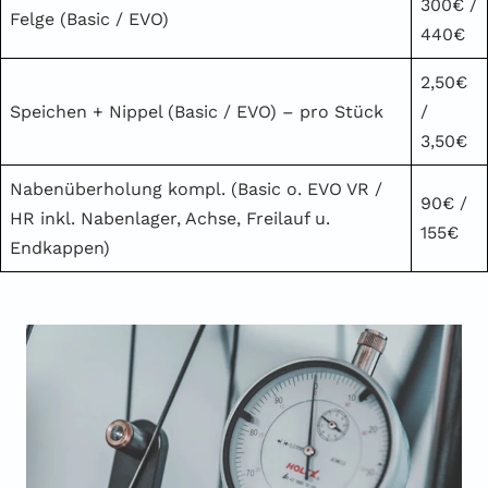
300€ /
Felge (Basic / EVO)
440€
2,50€
Speichen + Nippel (Basic / EVO) – pro Stück
/
3,50€
Nabenüberholung kompl. (Basic o. EVO VR /
90€ /
HR inkl. Nabenlager, Achse, Freilauf u.
155€
Endkappen)