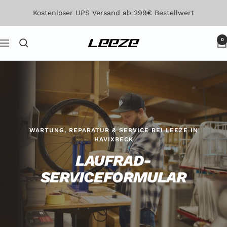
Direkt
Kostenloser UPS Versand ab 299€ Bestellwert
zum
Inhalt
0
Leeze
Navigation
WARTUNG, REPARATUR & SERVICE BEI LEEZE IN
HAVIXBECK
LAUFRAD-
SERVICEFORMULAR