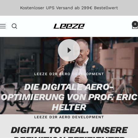
Direkt
Kostenloser UPS Versand ab 299€ Bestellwert
zum
Inhalt
0
Leeze
Navigation
LEEZE D2R AERO DEVELOPMENT
DIE DIGITALE AERO-
OPTIMIERUNG VON PROF. ERIC
HELTER
LEEZE D2R AERO DEVELOPMENT
DIGITAL TO REAL. UNSERE