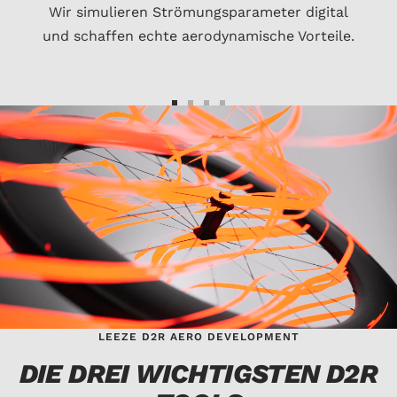
Wir simulieren Strömungsparameter digital
und schaffen echte aerodynamische Vorteile.
Zur
Zur
Zur
Zur
Slide
Slide
Slide
Slide
1
2
3
4
gehen
gehen
gehen
gehen
LEEZE D2R AERO DEVELOPMENT
DIE DREI WICHTIGSTEN D2R