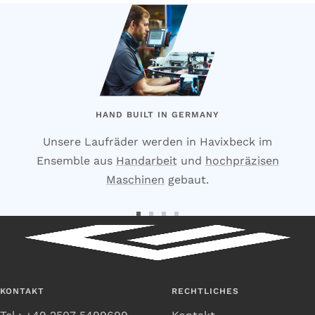
HAND BUILT IN GERMANY
Unsere Laufräder werden in Havixbeck im
Ensemble aus
Handarbeit
und
hochpräzisen
Maschinen
gebaut.
Zur
Zur
Zur
Zur
Slide
Slide
Slide
Slide
1
2
3
4
gehen
gehen
gehen
gehen
KONTAKT
RECHTLICHES