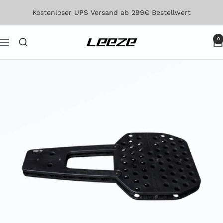
Direkt
Kostenloser UPS Versand ab 299€ Bestellwert
zum
Inhalt
0
Leeze
Navigation