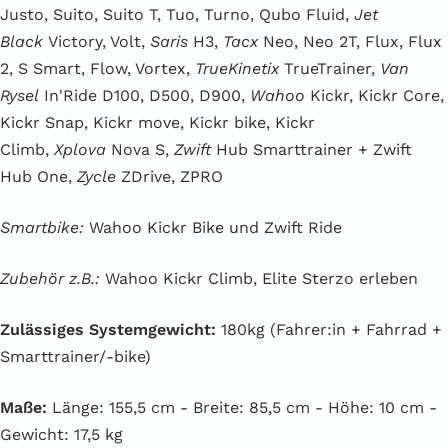
Justo, Suito, Suito T, Tuo, Turno, Qubo Fluid,
Jet
Black
Victory, Volt,
Saris
H3,
Tacx
Neo, Neo 2T, Flux, Flux
2, S Smart, Flow, Vortex,
TrueKinetix
TrueTrainer,
Van
Rysel
In'Ride D100, D500, D900,
Wahoo
Kickr, Kickr Core,
Kickr Snap, Kickr move, Kickr bike, Kickr
Climb,
Xplova
Nova S,
Zwift
Hub Smarttrainer + Zwift
Hub One,
Zycle
ZDrive, ZPRO
Smartbike:
Wahoo Kickr Bike und Zwift Ride
Zubehör z.B.:
Wahoo Kickr Climb, Elite Sterzo erleben
Zulässiges Systemgewicht:
180kg (Fahrer:in + Fahrrad +
Smarttrainer/-bike)
Maße:
Länge: 155,5 cm - Breite: 85,5 cm - Höhe: 10 cm -
Gewicht: 17,5 kg