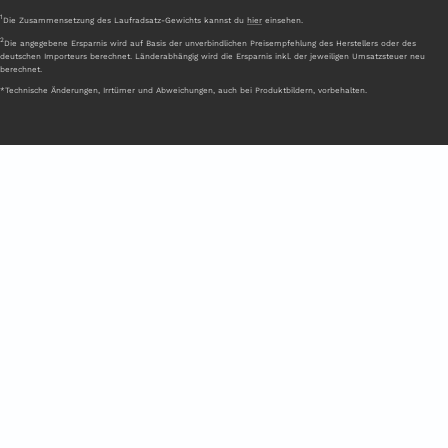
1
Die Zusammensetzung des Laufradsatz-Gewichts kannst du
hier
einsehen.
2
Die angegebene Ersparnis wird auf Basis der unverbindlichen Preisempfehlung des Herstellers oder des
deutschen Importeurs berechnet. Länderabhängig wird die Ersparnis inkl. der jeweiligen Umsatzsteuer neu
berechnet.
*Technische Änderungen, Irrtümer und Abweichungen, auch bei Produktbildern, vorbehalten.