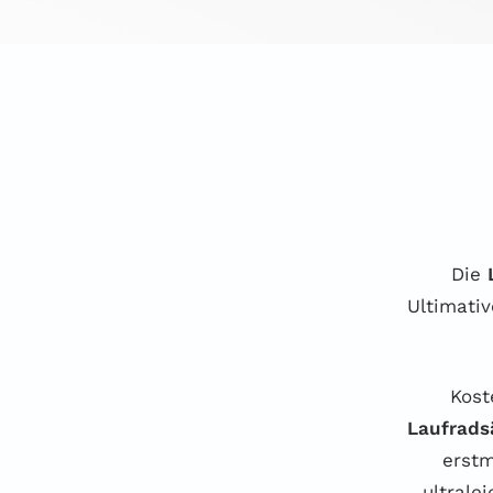
Die
Ultimati
Kost
Laufrads
erstm
ultrale