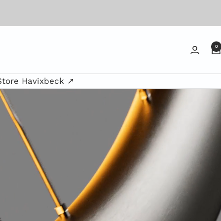
0
Store Havixbeck ↗