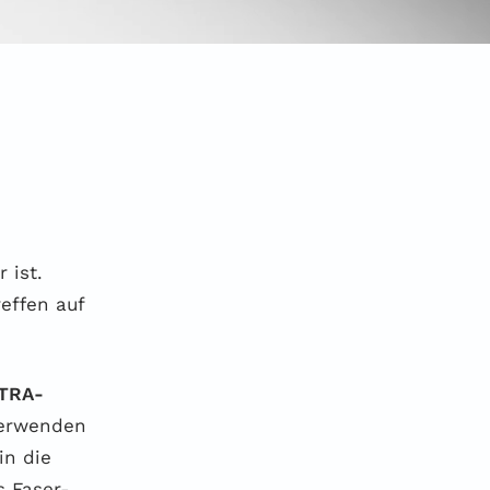
 ist.
effen auf
LTRA-
verwenden
in die
s Faser-