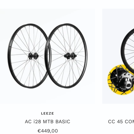
LEEZE
AC i28 MTB BASIC
CC 45 CO
Angebotspreis
€449,00