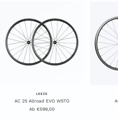
h
i
w
ß
a
r
z
LEEZE
AC 25 Allroad EVO WSTO
A
Angebotspreis
Ab €599,00