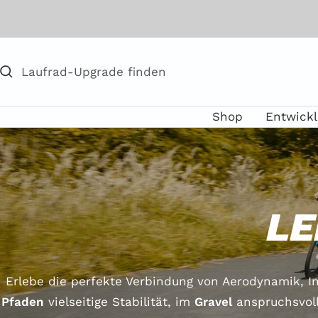
Direkt
zum
Inhalt
Shop
Entwick
LE
Erlebe die perfekte Verbindung von Aerodynamik, In
Pfaden
vielseitige Stabilität, im
Gravel
anspruchsvoll