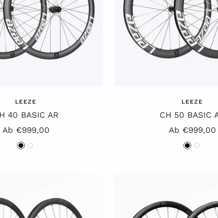
LEEZE
LEEZE
H 40 BASIC AR
CH 50 BASIC 
Angebotspreis
Angebotspre
Ab €999,00
Ab €999,00
S
W
S
W
c
e
c
e
h
i
h
i
w
ß
w
ß
a
a