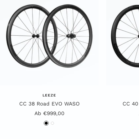
LEEZE
CC 38 Road EVO WASO
CC 40
Angebotspreis
Ab €999,00
S
W
c
e