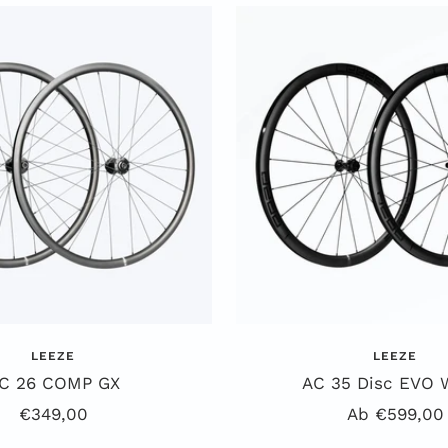
h
i
w
ß
a
r
z
LEEZE
LEEZE
C 26 COMP GX
AC 35 Disc EVO
Angebotspreis
Angebotspre
€349,00
Ab €599,00