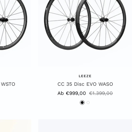
LEEZE
O WSTO
CC 35 Disc EVO WASO
is
Angebotspreis
Regulärer
Ab €999,00
€1.399,00
Preis
S
W
c
e
h
i
w
ß