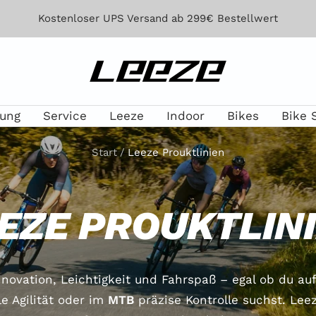
Kostenloser UPS Versand ab 299€ Bestellwert
Leeze
lung
Service
Leeze
Indoor
Bikes
Bike 
Start
Leeze Prouktlinien
EZE PROUKTLIN
novation, Leichtigkeit und Fahrspaß – egal ob du au
e Agilität oder im
MTB
präzise Kontrolle suchst. Leez