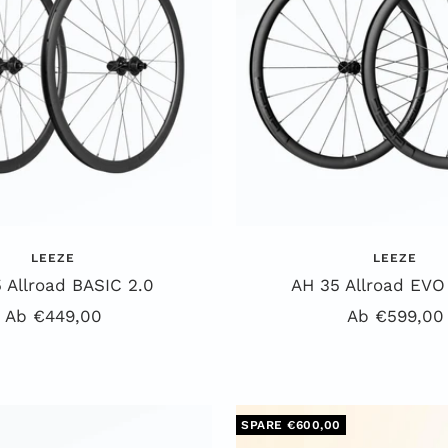
r
r
z
z
LEEZE
LEEZE
 Allroad BASIC 2.0
AH 35 Allroad EV
Angebotspreis
Angebotspre
Ab €449,00
Ab €599,00
SPARE €600,00