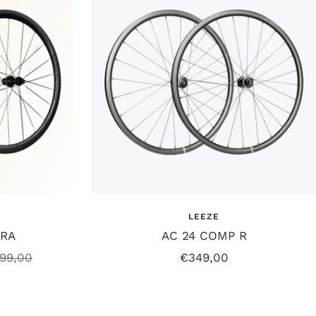
a
r
z
LEEZE
TRA
AC 24 COMP R
ulärer
Angebotspreis
199,00
€349,00
s