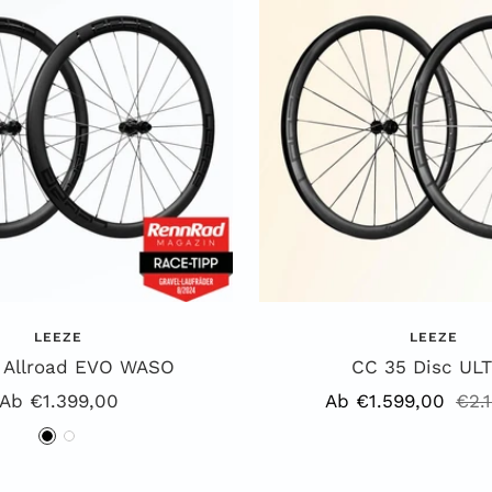
LEEZE
LEEZE
 Allroad EVO WASO
CC 35 Disc UL
Angebotspreis
Angebotspreis
Reg
Ab €1.399,00
Ab €1.599,00
€2.
Prei
S
W
c
e