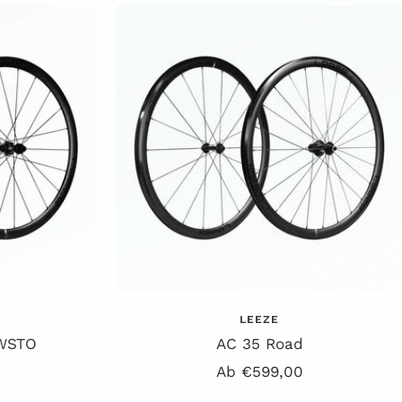
LEEZE
 WSTO
AC 35 Road
is
Angebotspreis
Ab €599,00