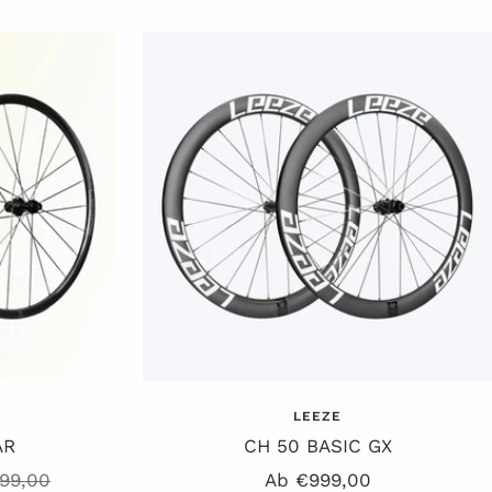
LEEZE
AR
CH 50 BASIC GX
ulärer
Angebotspreis
199,00
Ab €999,00