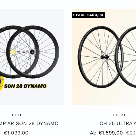
SPARE €600,00
LEEZE
LEEZE
MP AR SON 28 DYNAMO
CH 25 ULTRA 
Angebotspreis
Angebotspreis
Reg
€1.099,00
Ab €1.599,00
€2.