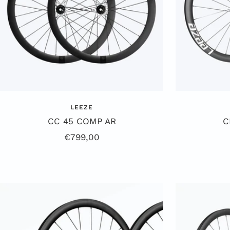
LEEZE
CC 45 COMP AR
C
Angebotspreis
€799,00