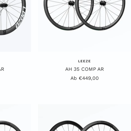
LEEZE
AR
AH 35 COMP AR
is
Angebotspreis
Ab €449,00