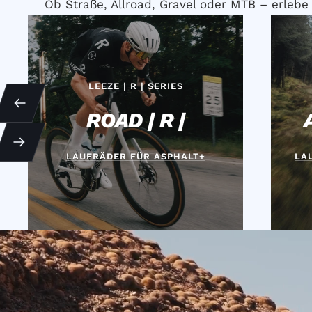
Ob Straße, Allroad, Gravel oder MTB – erleb
LEEZE | R | SERIES
Zurück
ROAD | R |
Weiter
LAUFRÄDER FÜR ASPHALT+
LA