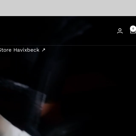
0
Store Havixbeck ↗