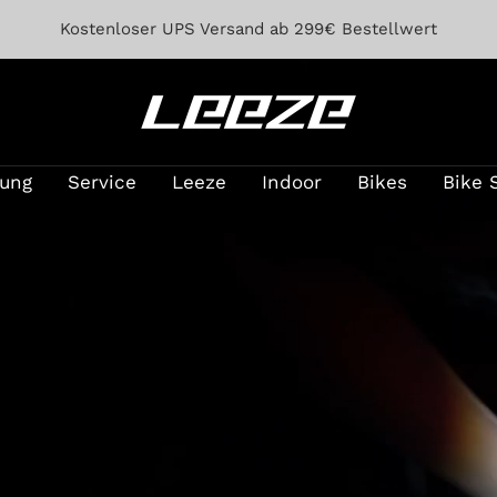
Kostenloser UPS Versand ab 299€ Bestellwert
Leeze
lung
Service
Leeze
Indoor
Bikes
Bike 