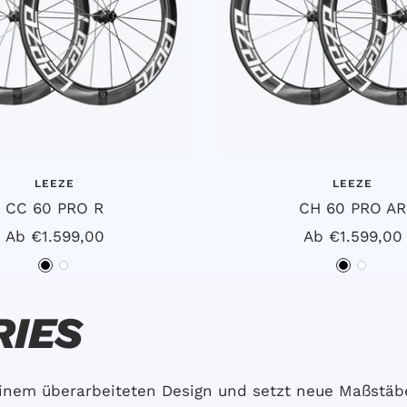
LEEZE
LEEZE
CC 60 PRO R
CH 60 PRO AR
Angebotspreis
Angebotsprei
Ab €1.599,00
Ab €1.599,00
S
W
S
W
c
e
c
e
RIES
h
i
h
i
w
ß
w
ß
a
a
einem überarbeiteten Design und setzt neue Maßstäb
r
r