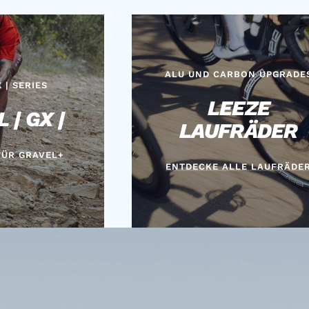
ALU UND CARBON UPGRADE
X | SERIES
LEEZE
 | GX |
LAUFRÄDER
FÜR GRAVEL+
ENTDECKE ALLE LAUFRÄDE