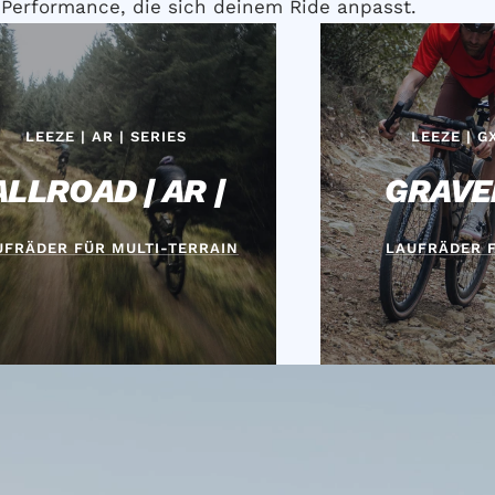
e Performance, die sich deinem Ride anpasst.
LEEZE | AR | SERIES
LEEZE | G
ALLROAD | AR |
GRAVEL
UFRÄDER FÜR MULTI-TERRAIN
LAUFRÄDER 