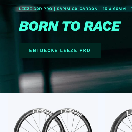
LEEZE D2R PRO | SAPIM CX-CARBON | 45 & 60MM | R 
BORN TO RACE
ENTDECKE LEEZE PRO