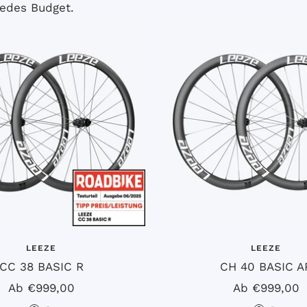
edes Budget.
z
z
LEEZE
LEEZE
CC 38 BASIC R
CH 40 BASIC A
Angebotspreis
Angebotspre
Ab €999,00
Ab €999,00