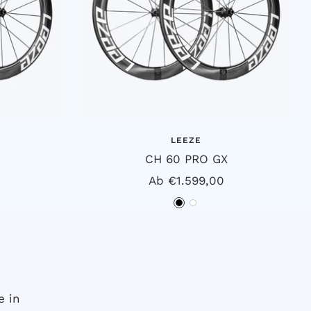
LEEZE
CH 60 PRO GX
s
Angebotspreis
Ab €1.599,00
S
W
c
e
h
i
w
ß
a
e in
r