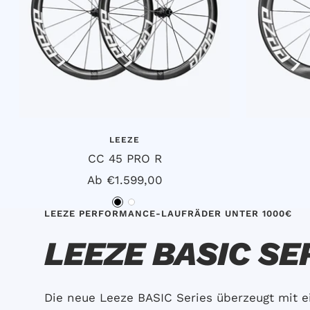
LEEZE
CC 45 PRO R
Angebotspreis
Ab €1.599,00
S
W
LEEZE PERFORMANCE-LAUFRÄDER UNTER 1000€
c
e
LEEZE BASIC SE
h
i
w
ß
a
Die neue Leeze BASIC Series überzeugt mit 
r