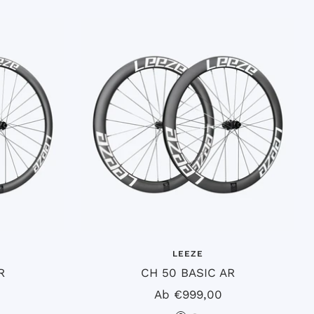
z
LEEZE
R
CH 50 BASIC AR
is
Angebotspreis
Ab €999,00