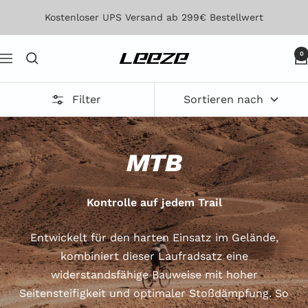
Direkt
Kostenloser UPS Versand ab 299€ Bestellwert
zum
Inhalt
0
Leeze
Navigation
Filter
Sortieren nach
MTB
Kontrolle auf jedem Trail
Entwickelt für den harten Einsatz im Gelände,
kombiniert dieser Laufradsatz eine
widerstandsfähige Bauweise mit hoher
Seitensteifigkeit und optimaler Stoßdämpfung. So