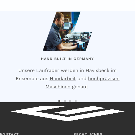
HAND BUILT IN GERMANY
Unsere Laufräder werden in Havixbeck im
Ensemble aus
Handarbeit
und
hochpräzisen
Maschinen
gebaut.
Zur
Zur
Zur
Zur
Slide
Slide
Slide
Slide
1
2
3
4
gehen
gehen
gehen
gehen
KONTAKT
RECHTLICHES