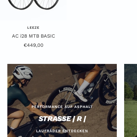
LEEZE
AC i28 MTB BASIC
Angebotspreis
€449,00
PERFORMANCE AUF ASPHALT
STRASSE | R |
LAUFRÄDER ENTDECKEN