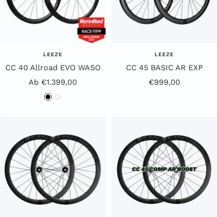
LEEZE
LEEZE
CC 40 Allroad EVO WASO
CC 45 BASIC AR EXP
Angebotspreis
Angebotspreis
Ab €1.399,00
€999,00
S
W
c
e
h
i
w
ß
a
r
z