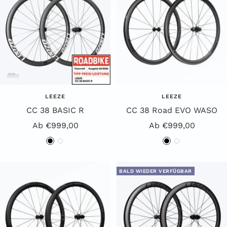
LEEZE
LEEZE
CC 38 BASIC R
CC 38 Road EVO WASO
Angebotspreis
Angebotspreis
Ab €999,00
Ab €999,00
S
W
S
W
c
e
c
e
h
i
h
i
BALD WIEDER VERFÜGBAR
w
ß
w
ß
a
a
r
r
z
z