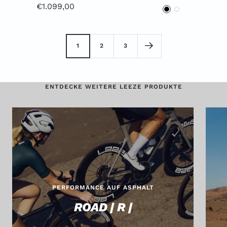
Angebotspreis
€1.099,00
S
W
c
e
h
i
1
2
3
w
ß
a
r
ENTDECKE WEITERE LEEZE PRODUKTE
z
PERFORMANCE AUF ASPHALT
ROAD | R |