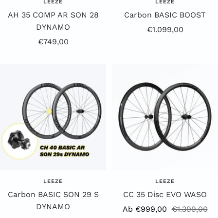
LEEZE
LEEZE
AH 35 COMP AR SON 28
Carbon BASIC BOOST
DYNAMO
Angebotspreis
€1.099,00
Angebotspreis
€749,00
LEEZE
LEEZE
Carbon BASIC SON 29 S
CC 35 Disc EVO WASO
DYNAMO
Angebotspreis
Regulärer
Ab €999,00
€1.399,00