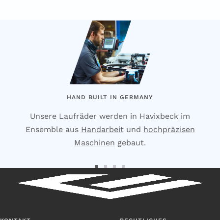
HAND BUILT IN GERMANY
Unsere Laufräder werden in Havixbeck im
Ensemble aus
Handarbeit
und
hochpräzisen
Maschinen
gebaut.
Zur
Zur
Zur
Zur
Slide
Slide
Slide
Slide
1
2
3
4
gehen
gehen
gehen
gehen