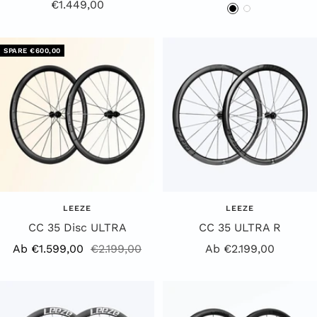
Angebotspreis
€1.449,00
Preis
S
W
c
e
h
i
SPARE €600,00
w
ß
a
r
z
LEEZE
LEEZE
CC 35 Disc ULTRA
CC 35 ULTRA R
Angebotspreis
Regulärer
Angebotspreis
Ab €1.599,00
€2.199,00
Ab €2.199,00
Preis