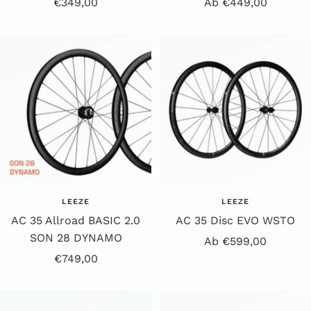
Angebotspreis
Angebotspreis
€349,00
Ab €449,00
LEEZE
LEEZE
AC 35 Allroad BASIC 2.0
AC 35 Disc EVO WSTO
SON 28 DYNAMO
Angebotspreis
Ab €599,00
Angebotspreis
€749,00