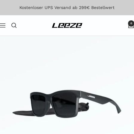
Direkt
Kostenloser UPS Versand ab 299€ Bestellwert
zum
Inhalt
0
Leeze
Navigation