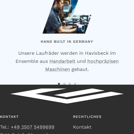
HAND BUILT IN GERMANY
Unsere Laufräder werden in Havixbeck im
Ensemble aus
Handarbeit
und
hochpräzisen
Maschinen
gebaut.
Zur
Zur
Zur
Zur
Slide
Slide
Slide
Slide
1
2
3
4
gehen
gehen
gehen
gehen
KONTAKT
RECHTLICHES
Tel.:
+49 2507 5499699
Kontakt