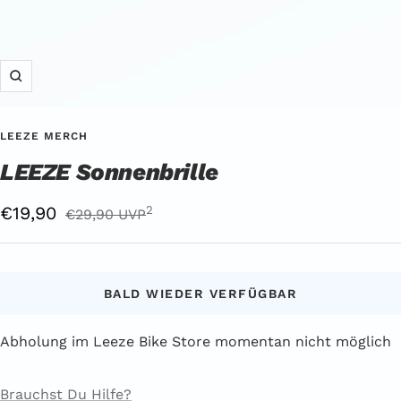
Zoom
LEEZE MERCH
LEEZE Sonnenbrille
Angebotspreis
€19,90
Regulärer
2
€29,90 UVP
Preis
UVP
2
BALD WIEDER VERFÜGBAR
Abholung im Leeze Bike Store momentan nicht möglich
Brauchst Du Hilfe?