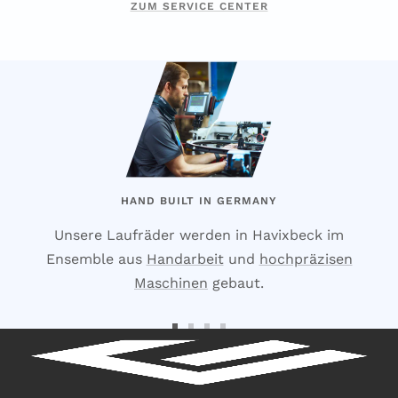
ZUM SERVICE CENTER
HAND BUILT IN GERMANY
Unsere Laufräder werden in Havixbeck im
Ensemble aus
Handarbeit
und
hochpräzisen
Maschinen
gebaut.
Zur
Zur
Zur
Zur
Slide
Slide
Slide
Slide
1
2
3
4