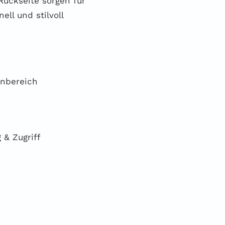
Rückseite sorgen für
ell und stilvoll
enbereich
 & Zugriff