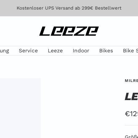
Kostenloser UPS Versand ab 299€ Bestellwert
Leeze
lung
Service
Leeze
Indoor
Bikes
Bike 
MILR
LE
Ang
€12
Größ