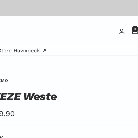
0
Store Havixbeck ↗
EMO
EZE Weste
ebotspreis
9,90
e: