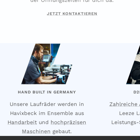
der Öffnungszeiten für dich da.
JETZT KONTAKTIEREN
HAND BUILT IN GERMANY
D2
Unsere Laufräder werden in
Zahlreiche
Havixbeck im Ensemble aus
Leeze L
Handarbeit
und
hochpräzisen
Leistungs-S
Maschinen
gebaut.