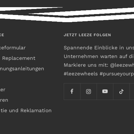
CE
JETZT LEEZE FOLGEN
ceformular
Spannende Einblicke in un
Unternehmen warten auf di
h Replacement
Markiere uns mit: @leezew
nungsanleitungen
#leezewheels #pursueyourp
er
ren
tie und Reklamation