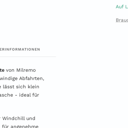
Auf 
Brau
ERINFORMATIONEN
ste
von Milremo
 windige Abfahrten,
lässt sich klein
sche - ideal für
r Windchill und
n für angenehme