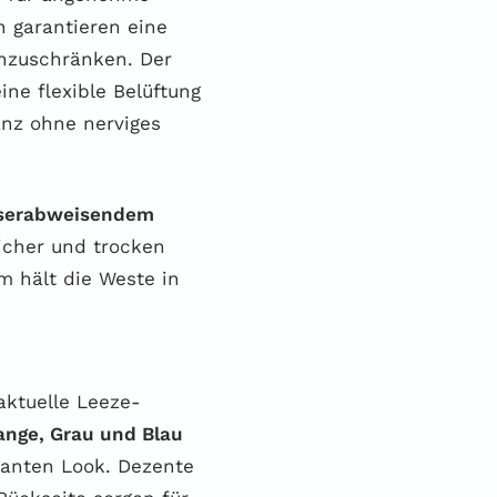
n garantieren eine
nzuschränken. Der
ine flexible Belüftung
ganz ohne nerviges
sserabweisendem
sicher und trocken
m hält die Weste in
aktuelle Leeze-
ange, Grau und Blau
kanten Look. Dezente