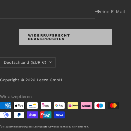
Deine E-Mail
WIDERRUFSRECHT
BEANSPRUCHEN
Land/Region
Deutschland (EUR €)
Copyright © 2026 Leeze GmbH
Wir akzeptieren
1
Die Zusammensetzung des Laufradsatz-Gewichts kannst du
hier
einsehen.