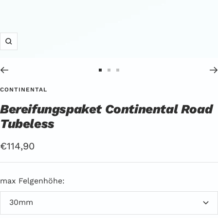
Zoom
Zur
Zur
Zur
Slide
Slide
Slide
CONTINENTAL
1
2
3
Bereifungspaket Continental Road
gehen
gehen
gehen
Tubeless
Angebotspreis
€114,90
max Felgenhöhe:
30mm