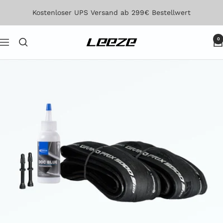
Direkt
Kostenloser UPS Versand ab 299€ Bestellwert
zum
Inhalt
0
Leeze
Navigation