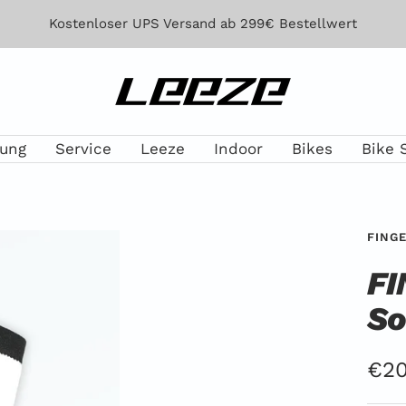
Kostenloser UPS Versand ab 299€ Bestellwert
Leeze
lung
Service
Leeze
Indoor
Bikes
Bike 
FING
FI
So
Ang
€20