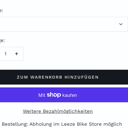
e:
e:
enge
Menge
rringern
erhöhen
ZUM WARENKORB HINZUFÜGEN
Weitere Bezahlmöglichkeiten
 Bestellung: Abholung im Leeze Bike Store möglich