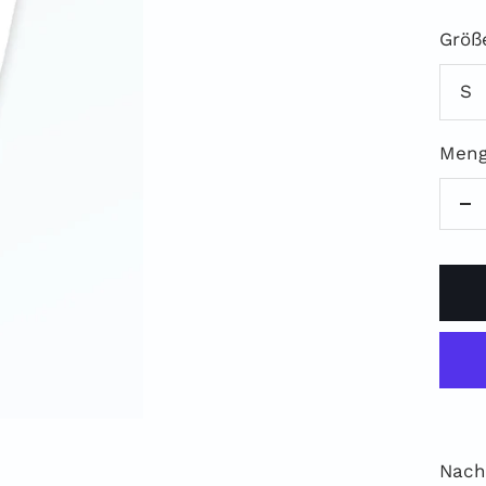
Größ
S
Meng
M
ve
Nach