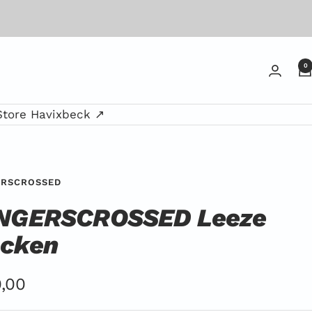
0
Store Havixbeck ↗
ERSCROSSED
NGERSCROSSED Leeze
cken
ebotspreis
,00