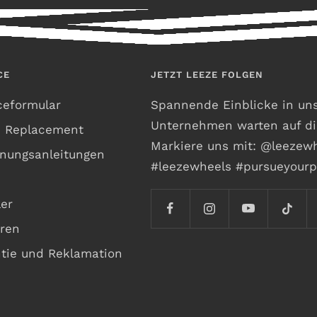
CE
JETZT LEEZE FOLGEN
ceformular
Spannende Einblicke in un
Unternehmen warten auf di
h Replacement
Markiere uns mit: @leezew
nungsanleitungen
#leezewheels #pursueyourp
er
ren
tie und Reklamation