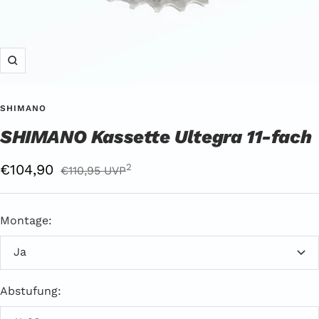
Zoom
SHIMANO
SHIMANO Kassette Ultegra 11-fach
Angebotspreis
€104,90
Regulärer
2
€110,95 UVP
Preis
UVP
Montage:
2
Ja
Abstufung: