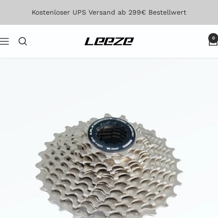
Direkt
Kostenloser UPS Versand ab 299€ Bestellwert
zum
Inhalt
0
Leeze
Navigation