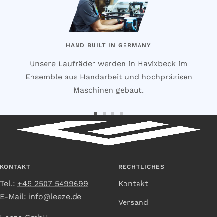
HAND BUILT IN GERMANY
Unsere Laufräder werden in Havixbeck im
Ensemble aus
Handarbeit
und
hochpräzisen
Maschinen
gebaut.
Zur
Zur
Zur
Zur
Slide
Slide
Slide
Slide
1
2
3
4
gehen
gehen
gehen
gehen
KONTAKT
RECHTLICHES
Tel.:
+49 2507 5499699
Kontakt
E-Mail:
info@leeze.de
Versand