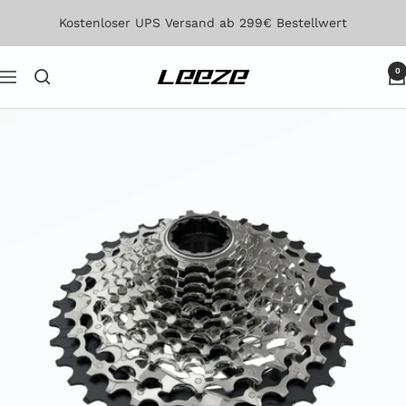
Direkt
Kostenloser UPS Versand ab 299€ Bestellwert
zum
Inhalt
0
Leeze
Navigation