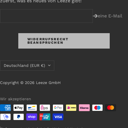
zuerst, was es neues von Leeze gibt!
Deine E-Mail
WIDERRUFSRECHT
BEANSPRUCHEN
Land/Region
Deutschland (EUR €)
Copyright © 2026 Leeze GmbH
Wir akzeptieren
1