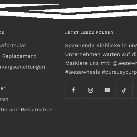
CE
JETZT LEEZE FOLGEN
ceformular
Spannende Einblicke in un
Unternehmen warten auf di
h Replacement
Markiere uns mit: @leezew
nungsanleitungen
#leezewheels #pursueyourp
er
ren
tie und Reklamation