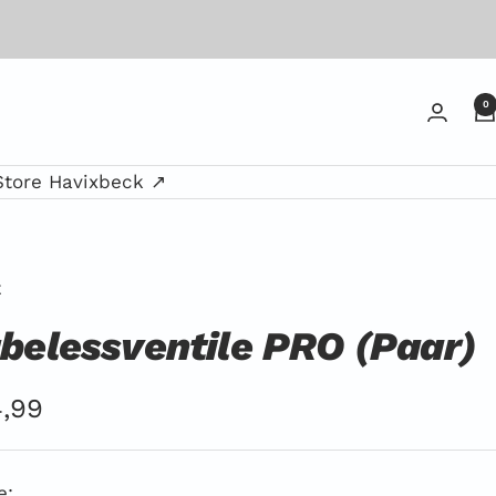
0
Store Havixbeck ↗
E
belessventile PRO (Paar)
ebotspreis
,99
e: