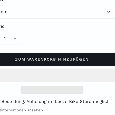
0mm
e:
enge
Menge
rringern
erhöhen
ZUM WARENKORB HINZUFÜGEN
 Bestellung: Abholung im Leeze Bike Store möglich
Informationen ansehen