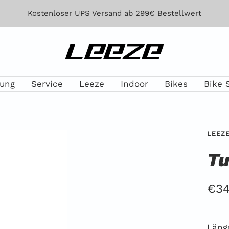
Kostenloser UPS Versand ab 299€ Bestellwert
Leeze
lung
Service
Leeze
Indoor
Bikes
Bike 
LEEZ
Tu
Ang
€34
Läng