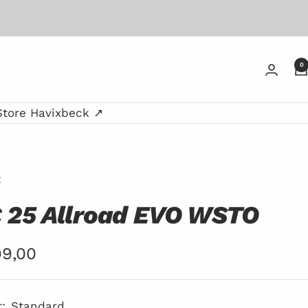
0
Store Havixbeck ↗
E
 25 Allroad EVO WSTO
ebotspreis
9,00
:
Standard