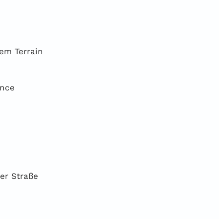
gem Terrain
ance
der Straße