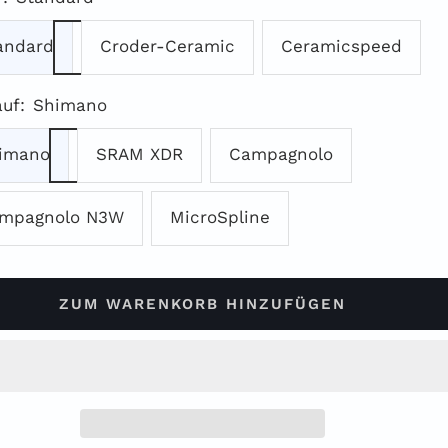
andard
Croder-Ceramic
Ceramicspeed
auf:
Shimano
imano
SRAM XDR
Campagnolo
mpagnolo N3W
MicroSpline
ZUM WARENKORB HINZUFÜGEN