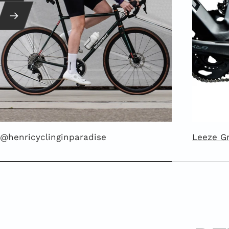
Weiter
@henricyclinginparadise
Leeze G