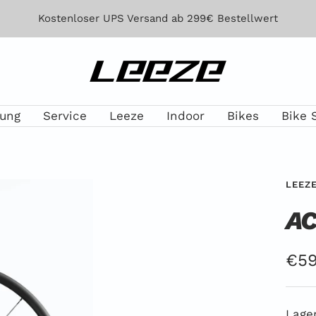
Kostenloser UPS Versand ab 299€ Bestellwert
Leeze
lung
Service
Leeze
Indoor
Bikes
Bike 
LEEZ
AC
Ang
€59
Lager