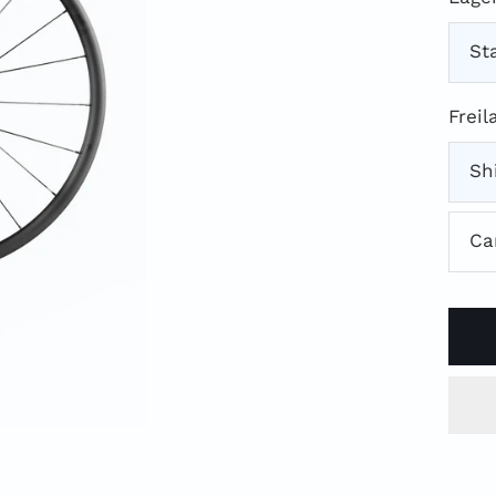
St
Freil
Sh
Ca