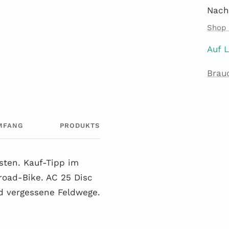
Nach
Shop 
Auf 
Brau
MFANG
PRODUKTSICHERHEIT
asten. Kauf-Tipp im
road-Bike. AC 25 Disc
d vergessene Feldwege.