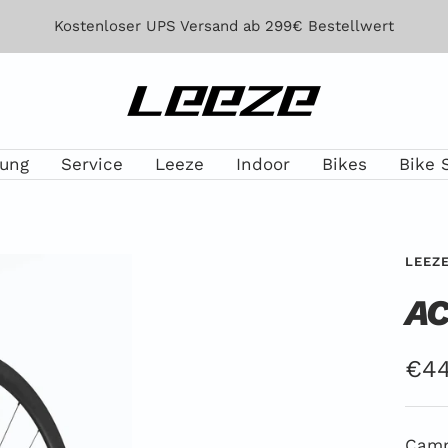
Kostenloser UPS Versand ab 299€ Bestellwert
Leeze
lung
Service
Leeze
Indoor
Bikes
Bike 
LEEZ
AC
Ang
€44
Camp