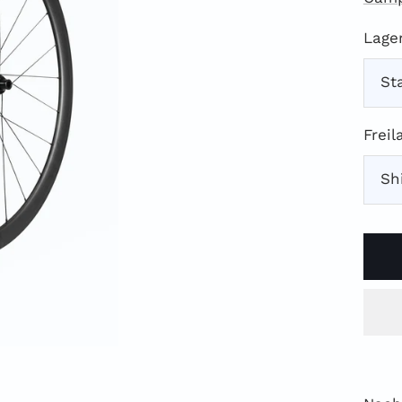
Lager
St
Freil
Sh