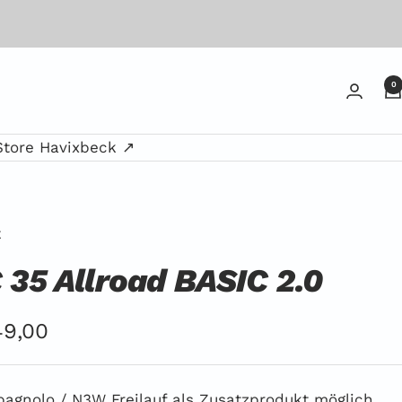
0
Store Havixbeck ↗
E
 35 Allroad BASIC 2.0
ebotspreis
9,00
agnolo / N3W Freilauf als Zusatzprodukt möglich