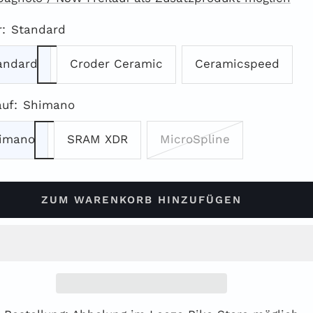
:
Standard
andard
Croder Ceramic
Ceramicspeed
auf:
Shimano
imano
SRAM XDR
MicroSpline
ZUM WARENKORB HINZUFÜGEN