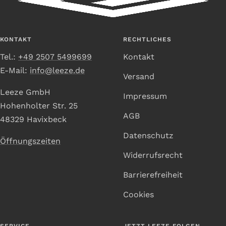
Slide
Slide
Slide
Slide
1
2
3
4
gehen
gehen
gehen
gehen
KONTAKT
RECHTLICHES
Tel.:
+49 2507 5499699
Kontakt
E-Mail:
info@leeze.de
Versand
Leeze GmbH
Impressum
Hohenholter Str. 25
AGB
48329 Havixbeck
Datenschutz
Öffnungszeiten
Widerrufsrecht
Barrierefreiheit
Cookies
SERVICE
JETZT LEEZE FOLGEN