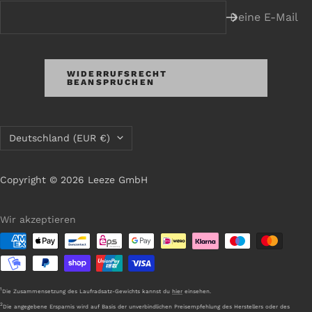
Deine E-Mail
WIDERRUFSRECHT
BEANSPRUCHEN
Land/Region
Deutschland (EUR €)
Copyright © 2026 Leeze GmbH
Wir akzeptieren
1
Die Zusammensetzung des Laufradsatz-Gewichts kannst du
hier
einsehen.
2
Die angegebene Ersparnis wird auf Basis der unverbindlichen Preisempfehlung des Herstellers oder des