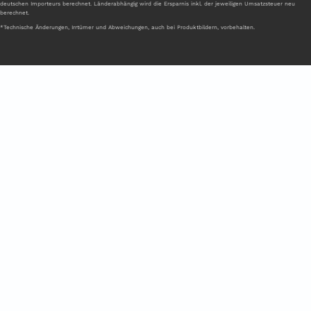
deutschen Importeurs berechnet. Länderabhängig wird die Ersparnis inkl. der jeweiligen Umsatzsteuer neu
berechnet.
*Technische Änderungen, Irrtümer und Abweichungen, auch bei Produktbildern, vorbehalten.