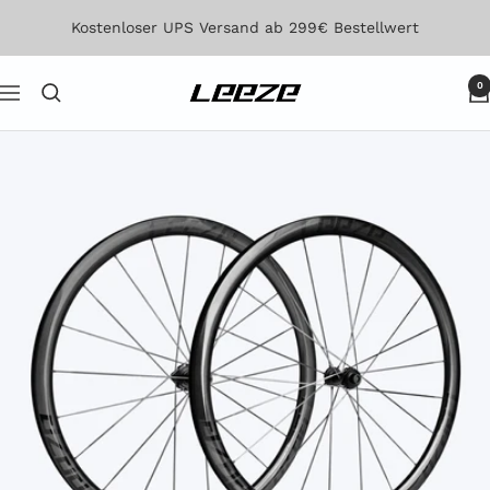
Direkt
Kostenloser UPS Versand ab 299€ Bestellwert
zum
Inhalt
0
Leeze
Navigation