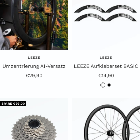
LEEZE
LEEZE
Umzentrierung AI-Versatz
LEEZE Aufkleberset BASIC
Angebotspreis
Angebotspreis
€29,90
€14,90
w
s
e
c
i
h
SPARE €99,00
ß
w
a
r
z