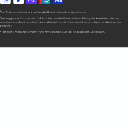
1
Die Zusammensetzung des Laufradsatz-Gewichts kannst du
hier
einsehen.
2
Die angegebene Ersparnis wird auf Basis der unverbindlichen Preisempfehlung des Herstellers oder des
deutschen Importeurs berechnet. Länderabhängig wird die Ersparnis inkl. der jeweiligen Umsatzsteuer neu
berechnet.
*Technische Änderungen, Irrtümer und Abweichungen, auch bei Produktbildern, vorbehalten.