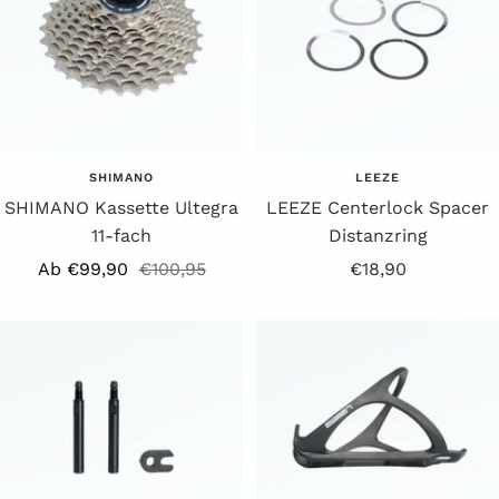
SHIMANO
LEEZE
SHIMANO Kassette Ultegra
LEEZE Centerlock Spacer
11-fach
Distanzring
Angebotspreis
Regulärer
Angebotspreis
Ab €99,90
€100,95
€18,90
Preis