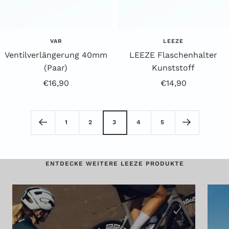
VAR
LEEZE
Ventilverlängerung 40mm
LEEZE Flaschenhalter
(Paar)
Kunststoff
Angebotspreis
Angebotspreis
€16,90
€14,90
1
2
3
4
5
ENTDECKE WEITERE LEEZE PRODUKTE