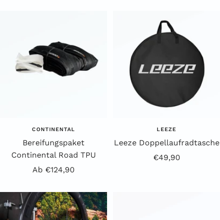
c
e
h
i
w
ß
a
r
z
CONTINENTAL
LEEZE
Bereifungspaket
Leeze Doppellaufradtasche
Continental Road TPU
Angebotspreis
€49,90
Angebotspreis
Ab €124,90