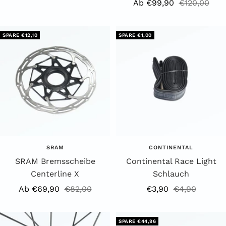
Angebotspreis
Regulärer
Ab €99,90
€120,00
Preis
SPARE €12,10
SPARE €1,00
SRAM
CONTINENTAL
SRAM Bremsscheibe
Continental Race Light
Centerline X
Schlauch
Angebotspreis
Regulärer
Angebotspreis
Regulärer
Ab €69,90
€82,00
€3,90
€4,90
Preis
Preis
SPARE €44,96