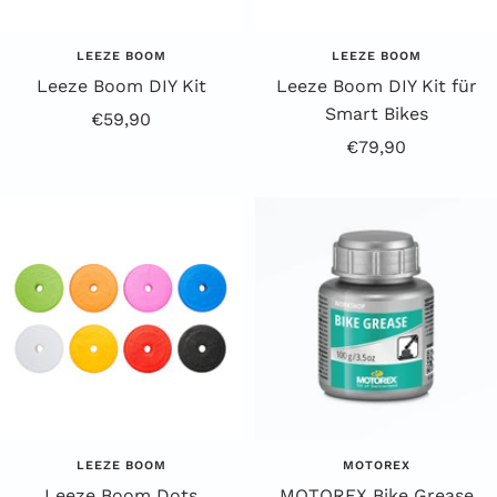
LEEZE BOOM
LEEZE BOOM
Leeze Boom DIY Kit
Leeze Boom DIY Kit für
Smart Bikes
Angebotspreis
€59,90
Angebotspreis
€79,90
LEEZE BOOM
MOTOREX
Leeze Boom Dots
MOTOREX Bike Grease