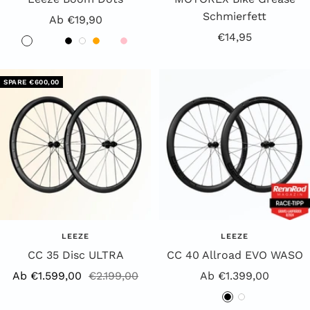
Schmierfett
Angebotspreis
Ab €19,90
Angebotspreis
€14,95
B
R
G
S
W
O
G
P
l
o
r
c
e
r
e
i
a
t
ü
h
i
a
l
n
SPARE €600,00
u
n
w
ß
n
b
k
a
g
r
e
z
LEEZE
LEEZE
CC 35 Disc ULTRA
CC 40 Allroad EVO WASO
Angebotspreis
Regulärer
Angebotspreis
Ab €1.599,00
€2.199,00
Ab €1.399,00
Preis
S
W