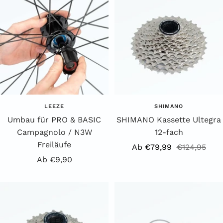
LEEZE
SHIMANO
Umbau für PRO & BASIC
SHIMANO Kassette Ultegra
Campagnolo / N3W
12-fach
Freiläufe
Angebotspreis
Regulärer
Ab €79,99
€124,95
Angebotspreis
Ab €9,90
Preis