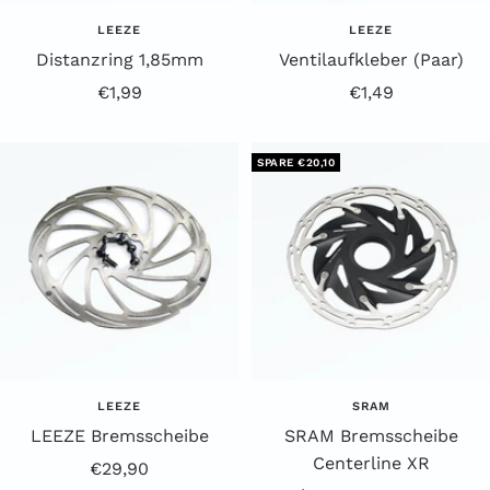
LEEZE
LEEZE
Distanzring 1,85mm
Ventilaufkleber (Paar)
Angebotspreis
Angebotspreis
€1,99
€1,49
SPARE €20,10
LEEZE
SRAM
LEEZE Bremsscheibe
SRAM Bremsscheibe
Centerline XR
Angebotspreis
€29,90