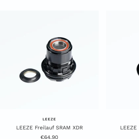
LEEZE
LEEZE Freilauf SRAM XDR
LEEZE 
Angebotspreis
€64,90