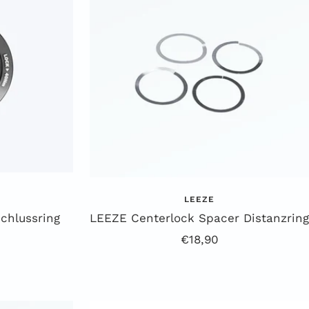
LEEZE
chlussring
LEEZE Centerlock Spacer Distanzring
preis
Angebotspreis
€18,90