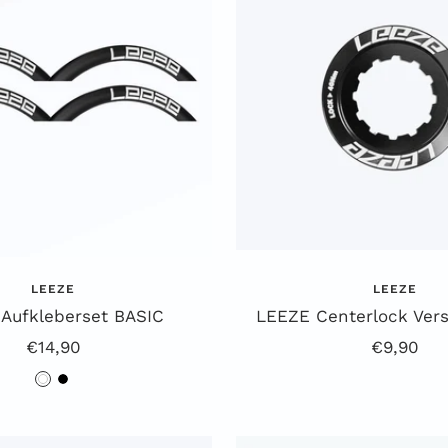
LEEZE
LEEZE
Aufkleberset BASIC
LEEZE Centerlock Vers
Angebotspreis
Angebots
€14,90
€9,90
w
s
e
c
i
h