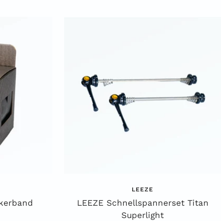
LEEZE
nkerband
LEEZE Schnellspannerset Titan
Superlight
preis