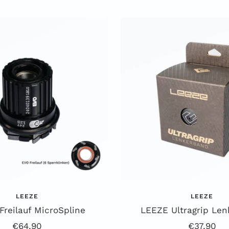
LEEZE
LEEZE
Freilauf MicroSpline
LEEZE Ultragrip Le
Angebotspreis
Angebots
€64,90
€37,90