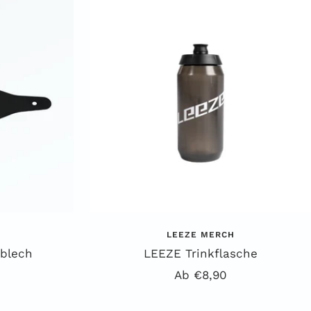
LEEZE MERCH
blech
LEEZE Trinkflasche
preis
Angebotspreis
Ab €8,90