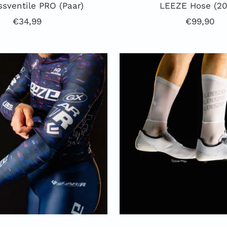
ssventile PRO (Paar)
LEEZE Hose (20
Angebotspreis
Angebots
€34,99
€99,90