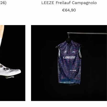
26)
LEEZE Freilauf Campagnolo
preis
Angebotspreis
€64,90