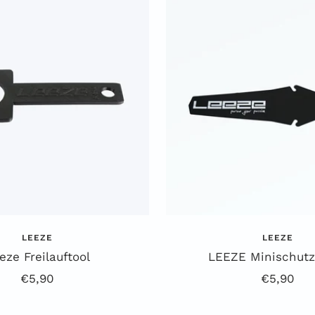
ß
w
a
r
z
LEEZE
LEEZE
eze Freilauftool
LEEZE Minischutz
Angebotspreis
Angebots
€5,90
€5,90