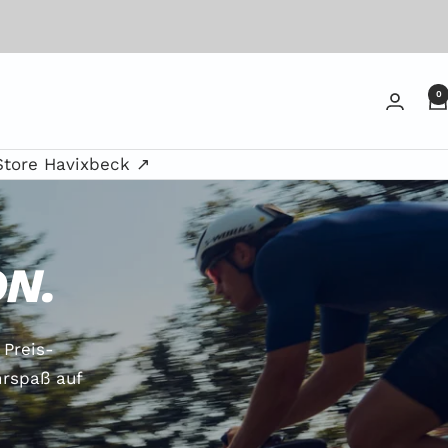
0
Store Havixbeck ↗
N.
Preis-
hrspaß auf