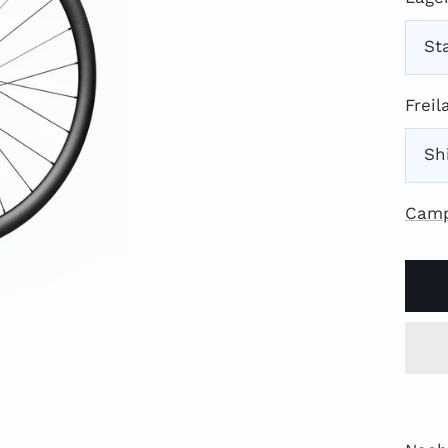
St
Freil
Sh
Camp