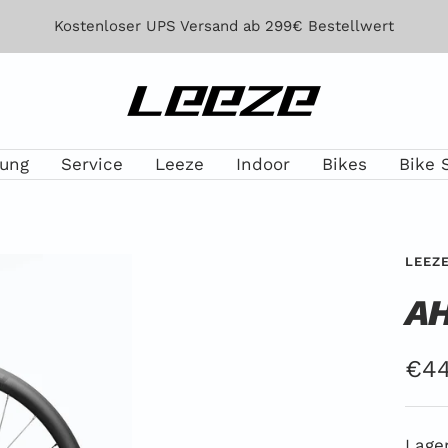
Kostenloser UPS Versand ab 299€ Bestellwert
Leeze
lung
Service
Leeze
Indoor
Bikes
Bike 
LEEZ
AH
Ang
€44
Lager