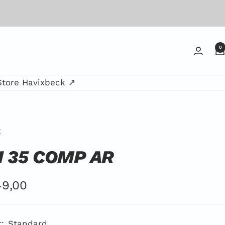
0
Store Havixbeck ↗
E
 35 COMP AR
ebotspreis
9,00
:
Standard