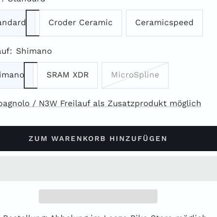
andard
Croder Ceramic
Ceramicspeed
auf:
Shimano
imano
SRAM XDR
MicroSpline
agnolo / N3W Freilauf als Zusatzprodukt möglich
ZUM WARENKORB HINZUFÜGEN