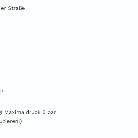
der Straße
en
g! Maximaldruck 5 bar
uzieren!)