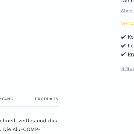
Nach
Shop 
Versa
✔️
Ko
✔️
Le
✔️
Pr
Brau
MFANG
PRODUKTSICHERHEIT
chnell, zeitlos und das
R. Die Alu-COMP-