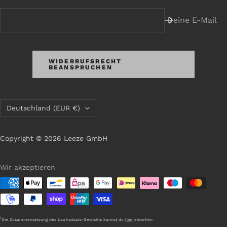
Deine E-Mail
WIDERRUFSRECHT
BEANSPRUCHEN
Land/Region
Deutschland (EUR €)
Copyright © 2026 Leeze GmbH
Wir akzeptieren
1
Die Zusammensetzung des Laufradsatz-Gewichts kannst du
hier
einsehen.