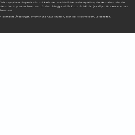
2
Die angegebene Ersparnis wird auf Basis der unverbindlichen Preisempfehlung des Herstellers oder des
deutschen Importeurs berechnet. Länderabhängig wird die Ersparnis inkl. der jeweiligen Umsatzsteuer neu
berechnet.
*Technische Änderungen, Irrtümer und Abweichungen, auch bei Produktbildern, vorbehalten.