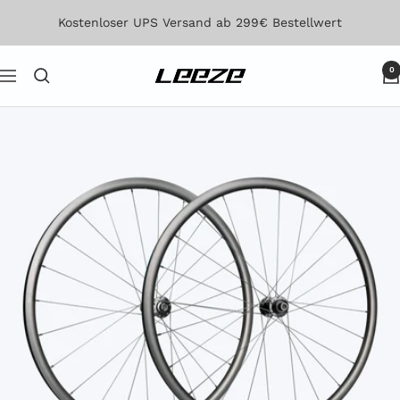
Direkt
Kostenloser UPS Versand ab 299€ Bestellwert
zum
Inhalt
0
Leeze
Navigation