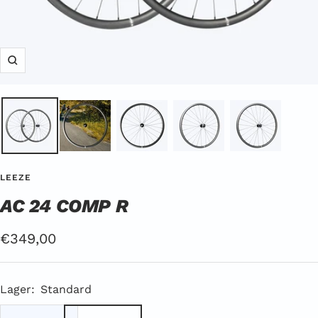
Zoom
LEEZE
AC 24 COMP R
Angebotspreis
€349,00
Lager:
Standard