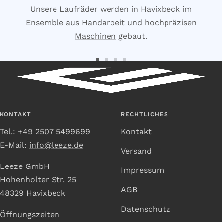
Unsere Laufräder werden in Havixbeck im
Ensemble aus
Handarbeit
und
hochpräzisen
Maschinen
gebaut.
Zur
Zur
Zur
Zur
Slide
Slide
Slide
Slide
1
2
3
4
gehen
gehen
gehen
gehen
KONTAKT
RECHTLICHES
Tel.:
+49 2507 5499699
Kontakt
E-Mail:
info@leeze.de
Versand
Leeze GmbH
Impressum
Hohenholter Str. 25
AGB
48329 Havixbeck
Datenschutz
Öffnungszeiten