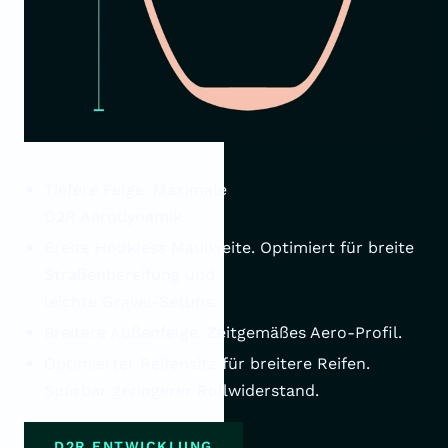
Tiefere Felge. Maximale
D2R Aerodynamik.
Breite Hookless Maulweite. Optimiert für breite
Straßenbereifung und
leichte Gravel-Setups.
Breitere Außenfelge. Zeitgemäßes Aero-Profil.
Optimierter Reifensitz für breitere Reifen.
Spürbar geringerer Rollwiderstand.
D2R ENTWICKLUNG