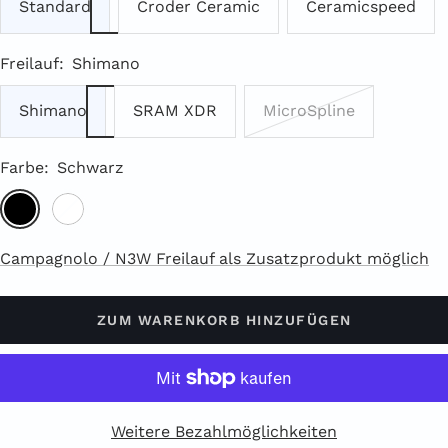
Standard
Croder Ceramic
Ceramicspeed
Freilauf:
Shimano
Shimano
SRAM XDR
MicroSpline
Farbe:
Schwarz
Schwarz
Weiß
Campagnolo / N3W Freilauf als Zusatzprodukt möglich
ZUM WARENKORB HINZUFÜGEN
Weitere Bezahlmöglichkeiten