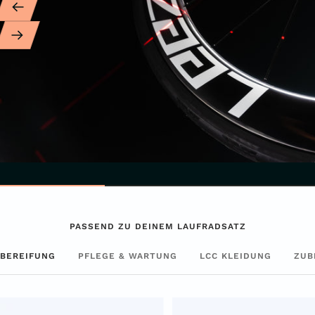
Zurück
Weiter
PASSEND ZU DEINEM LAUFRADSATZ
BEREIFUNG
PFLEGE & WARTUNG
LCC KLEIDUNG
ZUB