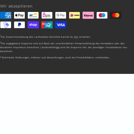
Wir akzeptieren
1
Die Zusammensetzung des Laufradsatz-Gewichts kannst du
hier
einsehen.
2
Die angegebene Ersparnis wird auf Basis der unverbindlichen Preisempfehlung des Herstellers oder des
deutschen Importeurs berechnet. Länderabhängig wird die Ersparnis inkl. der jeweiligen Umsatzsteuer neu
berechnet.
*Technische Änderungen, Irrtümer und Abweichungen, auch bei Produktbildern, vorbehalten.