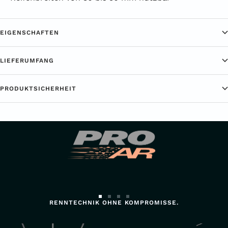
EIGENSCHAFTEN
LIEFERUMFANG
PRODUKTSICHERHEIT
Zur
Zur
Zur
Zur
RENNTECHNIK OHNE KOMPROMISSE.
Slide
Slide
Slide
Slide