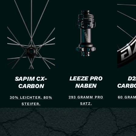
1
2
3
4
gehen
gehen
gehen
gehen
D2
LEEZE PRO
SAPIM CX-
CARB
NABEN
CARBON
60 GRAM
293 GRAMM PRO
30% LEICHTER. 80%
SATZ.
STEIFER.