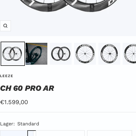
Zoom
LEEZE
CH 60 PRO AR
Angebotspreis
€1.599,00
Lager:
Standard