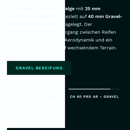
Die
60 mm D2R AR PRO Felge
mit
25 mm
Hookless-Maulweite
ist gezielt auf
40 mm Gravel-
und Allroad-Bereifung
ausgelegt. Der
strömungsoptimierte Übergang zwischen Reifen
und Felge sorgt für hohe Aerodynamik und ein
stabiles Fahrverhalten auf wechselndem Terrain.
GRAVEL BEREIFUNG
CH 60 PRO AR – STRASSE
CH 60 PRO AR – GRAVEL