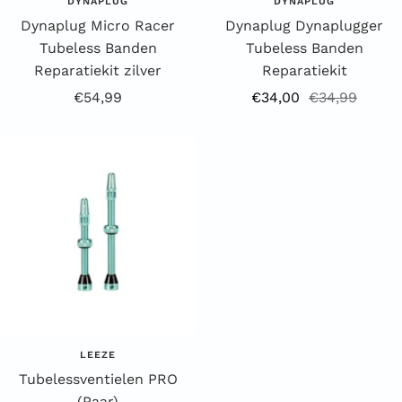
DYNAPLUG
DYNAPLUG
Dynaplug Micro Racer
Dynaplug Dynaplugger
Tubeless Banden
Tubeless Banden
Reparatiekit zilver
Reparatiekit
Aanbiedingsprijs
Aanbiedingsprijs
Reguliere
€54,99
€34,00
€34,99
prijs
LEEZE
Tubelessventielen PRO
(Paar)