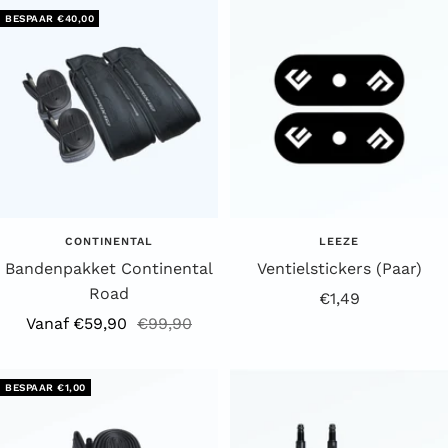
BESPAAR €40,00
CONTINENTAL
LEEZE
Bandenpakket Continental
Ventielstickers (Paar)
Road
Aanbiedingsprijs
€1,49
Aanbiedingsprijs
Reguliere
Vanaf €59,90
€99,90
prijs
BESPAAR €1,00