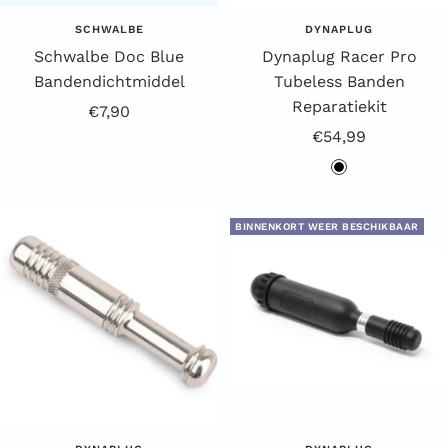
SCHWALBE
DYNAPLUG
Schwalbe Doc Blue
Dynaplug Racer Pro
Bandendichtmiddel
Tubeless Banden
Reparatiekit
Aanbiedingsprijs
€7,90
Aanbiedingsprijs
€54,99
z
w
a
BINNENKORT WEER BESCHIKBAAR
r
t