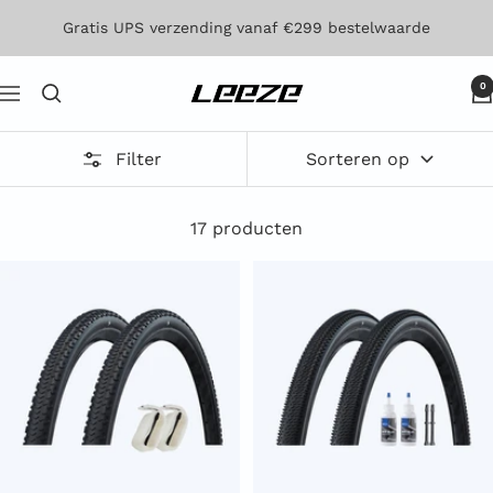
Direct
Gratis UPS verzending vanaf €299 bestelwaarde
naar
de
0
Leeze
Navigatie
inhoud
Filter
Sorteren op
17 producten