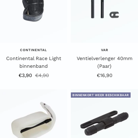
CONTINENTAL
VAR
Continental Race Light
Ventielverlenger 40mm
binnenband
(Paar)
Aanbiedingsprijs
Reguliere
Aanbiedingsprijs
€3,90
€4,90
€16,90
prijs
BINNENKORT WEER BESCHIKBAAR