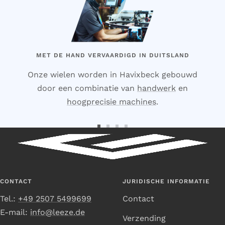
MET DE HAND VERVAARDIGD IN DUITSLAND
Onze wielen worden in Havixbeck gebouwd
door een combinatie van
handwerk
en
hoogprecisie machines
.
Ga
Ga
Ga
Ga
naar
naar
naar
naar
dia
dia
dia
dia
1
2
3
4
CONTACT
JURIDISCHE INFORMATIE
Tel.:
+49 2507 5499699
Contact
E-mail:
info@leeze.de
Verzending