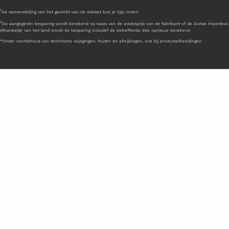
1
De samenstelling van het gewicht van de wielset kun je
hier
inzien.
2
De aangegeven besparing wordt berekend op basis van de adviesprijs van de fabrikant of de Duitse importeur.
Afhankelijk van het land wordt de besparing inclusief de betreffende btw opnieuw berekend.
*Onder voorbehoud van technische wijzigingen, fouten en afwijkingen, ook bij productafbeeldingen.