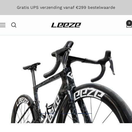
Direct
Gratis UPS verzending vanaf €299 bestelwaarde
naar
de
0
Leeze
Navigatie
inhoud
Ga
Ga
Ga
naar
naar
naar