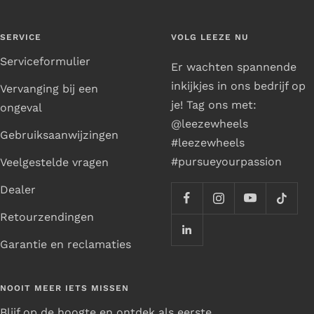
SERVICE
VOLG LEEZE NU
Serviceformulier
Er wachten spannende
inkijkjes in ons bedrijf op
Vervanging bij een
je! Tag ons met:
ongeval
@leezewheels
Gebruiksaanwijzingen
#leezewheels
#pursueyourpassion
Veelgestelde vragen
Dealer
Retourzendingen
Garantie en reclamaties
NOOIT MEER IETS MISSEN
Blijf op de hoogte en ontdek als eerste