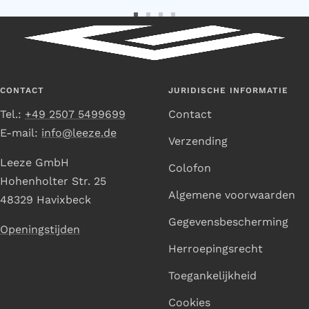
Ga
Ga
Ga
Ga
naar
naar
naar
naar
dia
dia
dia
dia
1
2
3
4
CONTACT
JURIDISCHE INFORMATIE
Tel.:
+49 2507 5499699
Contact
E-mail:
info@leeze.de
Verzending
Leeze GmbH
Colofon
Hohenholter Str. 25
Algemene voorwaarden
48329 Havixbeck
Gegevensbescherming
Openingstijden
Herroepingsrecht
Toegankelijkheid
Cookies