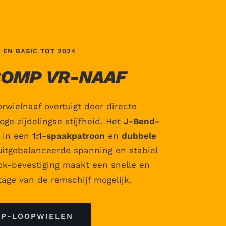
 EN BASIC TOT 2024
COMP VR-NAAF
wielnaaf overtuigt door directe
ge zijdelingse stijfheid. Het
J-Bend-
in een
1:1-spaakpatroon
en
dubbele
uitgebalanceerde spanning en stabiel
ock-bevestiging maakt een snelle en
ge van de remschijf mogelijk.
P-LOOPWIELEN