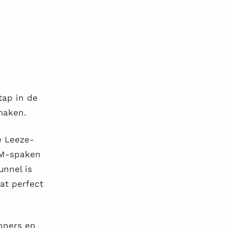
tap in de
 maken.
e Leeze-
PIM-spaken
unnel is
at perfect
nners en