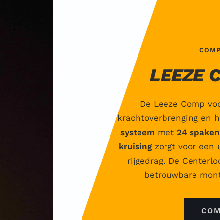
COMP
LEEZE 
De Leeze Comp voor
krachtoverbrenging en ho
systeem
met
24 spaken
kruising
zorgt voor een 
rijgedrag. De Centerl
betrouwbare monta
COM