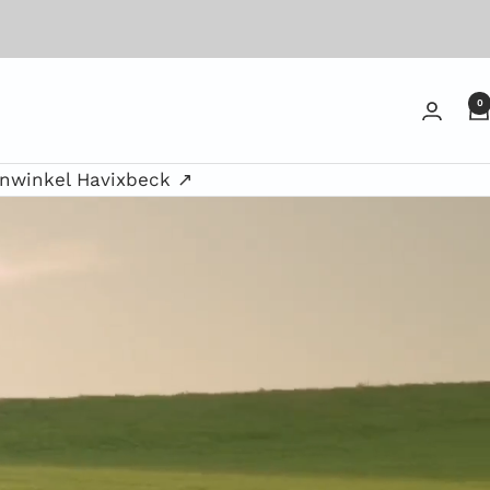
0
enwinkel Havixbeck ↗