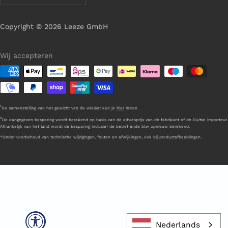
Copyright © 2026 Leeze GmbH
Wij accepteren
1
De samenstelling van het gewicht van de wielset kun je
hier
inzien.
2
De aangegeven besparing wordt berekend op basis van de adviesprijs van de fabrikant of de Duitse importeur.
Afhankelijk van het land wordt de besparing inclusief de betreffende btw opnieuw berekend.
*Onder voorbehoud van technische wijzigingen, fouten en afwijkingen, ook bij productafbeeldingen.
Nederlands