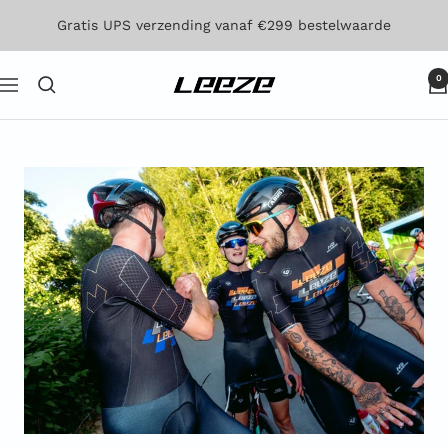
Direct
Gratis UPS verzending vanaf €299 bestelwaarde
naar
de
0
Leeze
Navigatie
inhoud