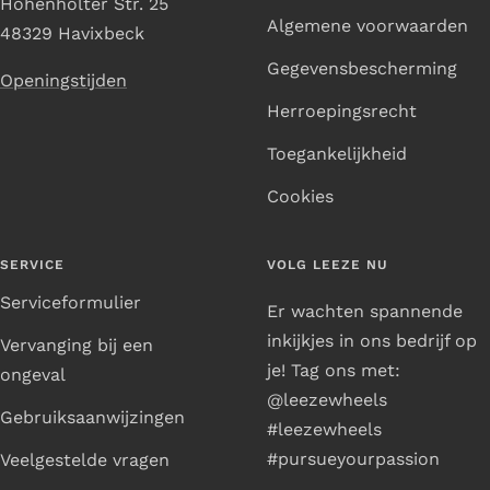
Hohenholter Str. 25
Algemene voorwaarden
48329 Havixbeck
Gegevensbescherming
Openingstijden
Herroepingsrecht
Toegankelijkheid
Cookies
SERVICE
VOLG LEEZE NU
Serviceformulier
Er wachten spannende
inkijkjes in ons bedrijf op
Vervanging bij een
je! Tag ons met:
ongeval
@leezewheels
Gebruiksaanwijzingen
#leezewheels
#pursueyourpassion
Veelgestelde vragen