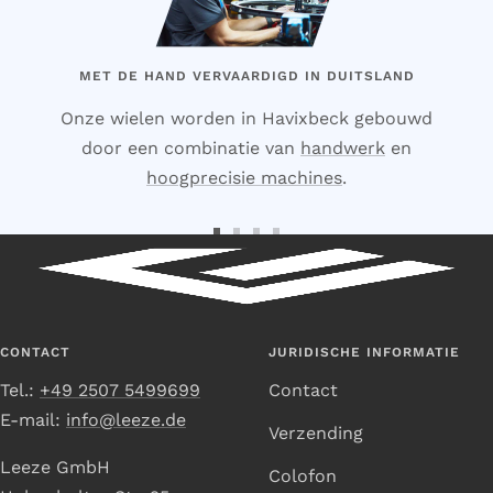
MET DE HAND VERVAARDIGD IN DUITSLAND
Onze wielen worden in Havixbeck gebouwd
door een combinatie van
handwerk
en
hoogprecisie machines
.
Ga
Ga
Ga
Ga
naar
naar
naar
naar
dia
dia
dia
dia
1
2
3
4
CONTACT
JURIDISCHE INFORMATIE
Tel.:
+49 2507 5499699
Contact
E-mail:
info@leeze.de
Verzending
Leeze GmbH
Colofon