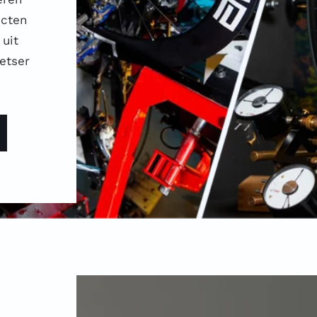
ucten
uit
etser