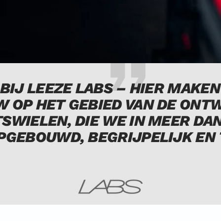
IJ LEEZE LABS – HIER MAKE
OP HET GEBIED VAN DE ONT
TSWIELEN, DIE WE IN MEER DAN
PGEBOUWD, BEGRIJPELIJK EN 
Ga
naar
dia
1