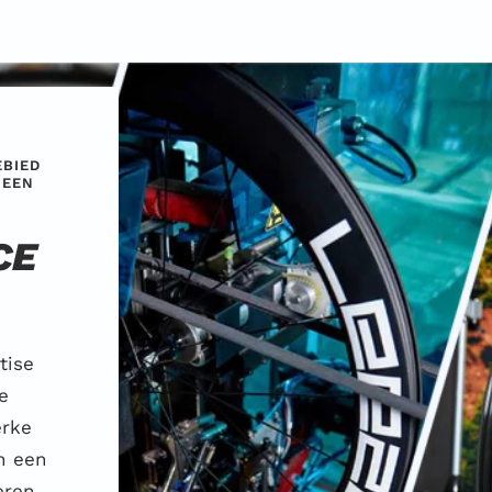
EBIED
 EEN
CE
tise
e
erke
an een
eren