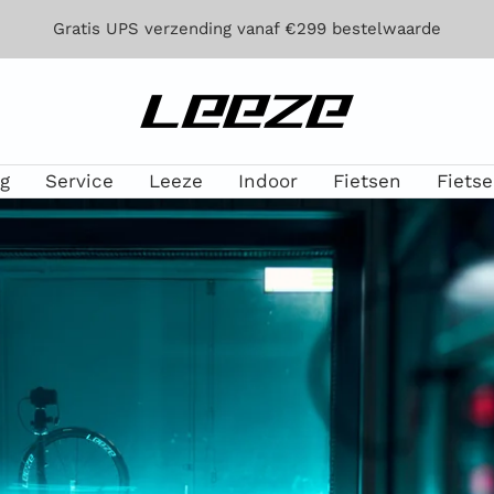
Gratis UPS verzending vanaf €299 bestelwaarde
Leeze
g
Service
Leeze
Indoor
Fietsen
Fiets