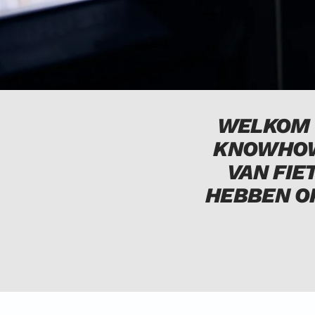
WELKOM B
KNOWHOW 
VAN FIE
HEBBEN O