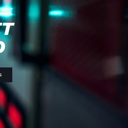
ET
D
G