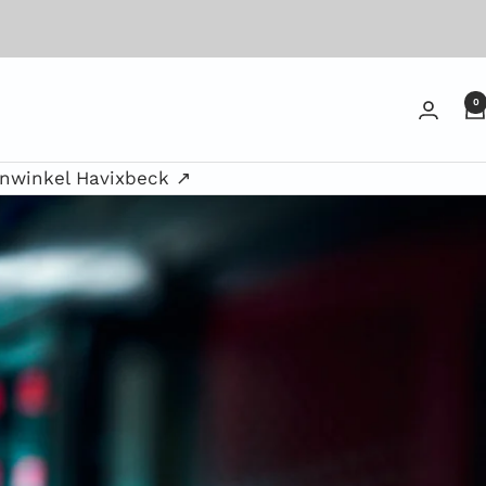
0
enwinkel Havixbeck ↗