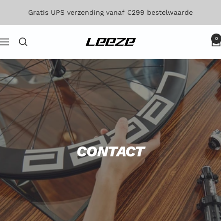
Direct
Gratis UPS verzending vanaf €299 bestelwaarde
naar
de
0
Leeze
Navigatie
inhoud
CONTACT