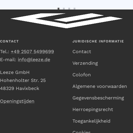
Ga
Ga
Ga
Ga
naar
naar
naar
naar
dia
dia
dia
dia
1
2
3
4
CONTACT
JURIDISCHE INFORMATIE
Tel.:
+49 2507 5499699
Contact
E-mail:
info@leeze.de
Verzending
Leeze GmbH
Colofon
Hohenholter Str. 25
Algemene voorwaarden
48329 Havixbeck
Gegevensbescherming
Openingstijden
Herroepingsrecht
Toegankelijkheid
Cookies