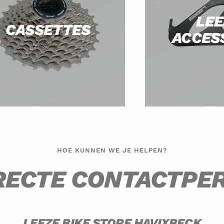
LEE
CASSETTES
ACCES
HOE KUNNEN WE JE HELPEN?
IRECTE CONTACTPE
LEEZE BIKE STORE HAVIXBECK