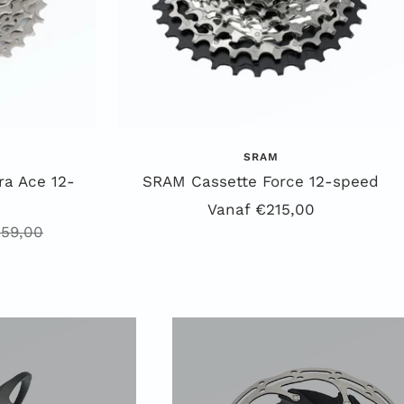
SRAM
a Ace 12-
SRAM Cassette Force 12-speed
Aanbiedingsprijs
Vanaf €215,00
guliere
59,00
ijs