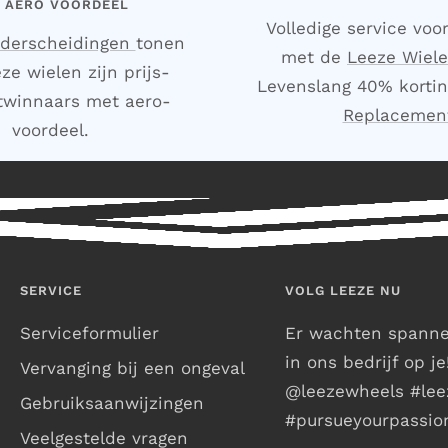
 AERO VOORDEEL
Volledige service voor
nderscheidingen
tonen
met de
Leeze Wiel
ze wielen zijn prijs-
Levenslang 40% kortin
itwinnaars met aero-
Replacemen
voordeel.
SERVICE
VOLG LEEZE NU
Serviceformulier
Er wachten spanne
in ons bedrijf op j
Vervanging bij een ongeval
@leezewheels #lee
Gebruiksaanwijzingen
#pursueyourpassio
Veelgestelde vragen