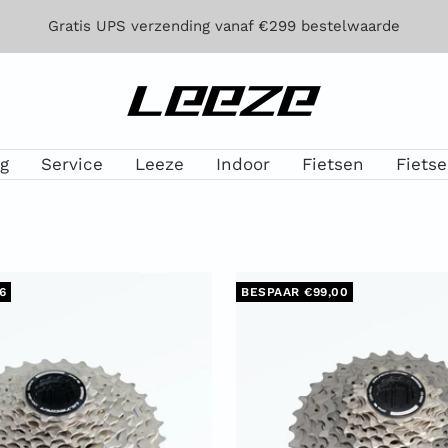
Gratis UPS verzending vanaf €299 bestelwaarde
Leeze
g
Service
Leeze
Indoor
Fietsen
Fiets
6
BESPAAR €99,00