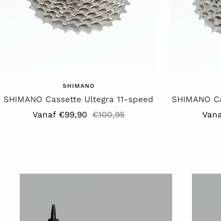
SHIMANO
SHIMANO Cassette Ultegra 11-speed
SHIMANO Ca
Aanbiedingsprijs
Reguliere
Aanb
Vanaf €99,90
€100,95
Vana
prijs