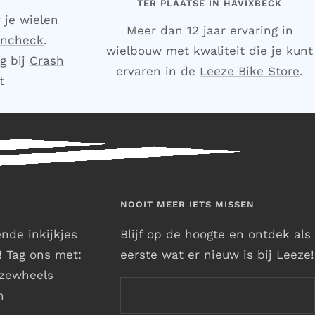
TER PLAATSE IN HAVIXBECK
 je wielen
Meer dan 12 jaar ervaring in
encheck
.
wielbouw met kwaliteit die je kunt
g bij
Crash
ervaren in de
Leeze Bike Store
.
t
NOOIT MEER IETS MISSEN
nde inkijkjes
Blijf op de hoogte en ontdek als
e! Tag ons met:
eerste wat er nieuw is bij Leeze!
zewheels
n