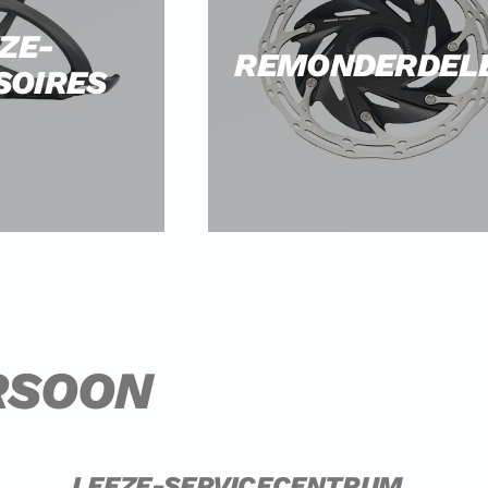
ZE-
REMONDERDEL
SOIRES
RSOON
LEEZE-SERVICECENTRUM