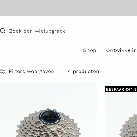
Direct
naar
de
inhoud
Shop
Ontwikkelin
Filters weergeven
4 producten
BESPAAR €44,9