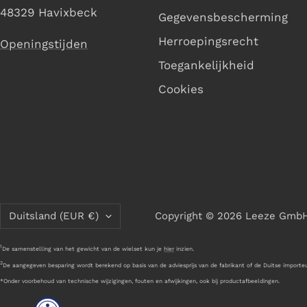
48329 Havixbeck
Gegevensbescherming
Herroepingsrecht
Openingstijden
Toegankelijkheid
Cookies
Land/regio
Duitsland (EUR €)
Copyright © 2026 Leeze Gmb
1
De samenstelling van het gewicht van de wielset kun je
hier
inzien.
2
De aangegeven besparing wordt berekend op basis van de adviesprijs van de fabrikant of de Duitse importeu
*Onder voorbehoud van technische wijzigingen, fouten en afwijkingen, ook bij productafbeeldingen.