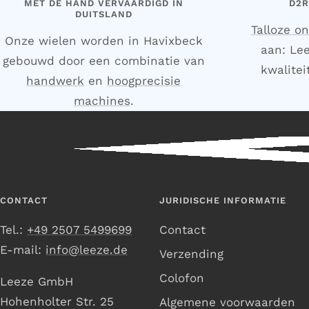
MET DE HAND VERVAARDIGD IN
D2R
DUITSLAND
Talloze o
Onze wielen worden in Havixbeck
aan: Lee
gebouwd door een combinatie van
kwalite
handwerk
en
hoogprecisie
machines
.
CONTACT
JURIDISCHE INFORMATIE
Tel.:
+49 2507 5499699
Contact
E-mail:
info@leeze.de
Verzending
Colofon
Leeze GmbH
Hohenholter Str. 25
Algemene voorwaarden