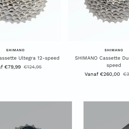
SHIMANO
SHIMANO
ssette Ultegra 12-speed
SHIMANO Cassette Dur
speed
iedingsprijs
Reguliere
f €79,99
€124,95
Aanbiedingsprijs
Re
Vanaf €260,00
€3
prijs
pr