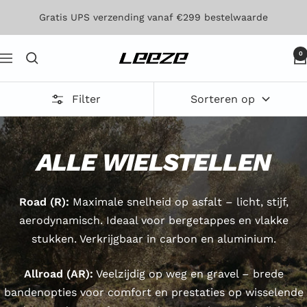
Direct
Gratis UPS verzending vanaf €299 bestelwaarde
naar
de
0
Leeze
Navigatie
inhoud
Filter
Sorteren op
ALLE WIELSTELLEN
Road (R):
Maximale snelheid op asfalt – licht, stijf,
aerodynamisch. Ideaal voor bergetappes en vlakke
stukken. Verkrijgbaar in carbon en aluminium.
Allroad (AR):
Veelzijdig op weg en gravel – brede
bandenopties voor comfort en prestaties op wisselende