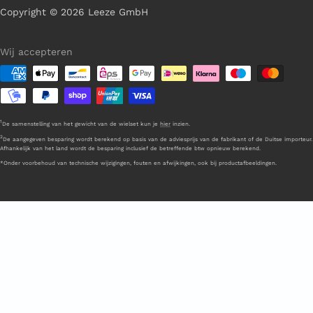
Copyright © 2026 Leeze GmbH
Wij accepteren
1
De samenstelling van het gewicht van de wielset kun je
hier
inzien.
2
De aangegeven besparing wordt berekend op basis van de adviesprijs van de fabrikant of de Duitse importeur.
Afhankelijk van het land wordt de besparing inclusief de betreffende btw opnieuw berekend.
*Onder voorbehoud van technische wijzigingen, fouten en afwijkingen, ook bij productafbeeldingen.