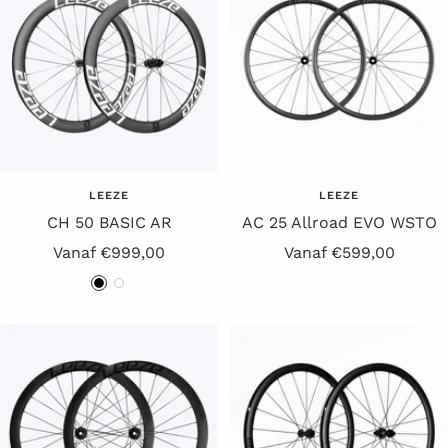
r
r
t
t
LEEZE
LEEZE
CH 50 BASIC AR
AC 25 Allroad EVO WSTO
Aanbiedingsprijs
Aanbiedingsprijs
Vanaf €999,00
Vanaf €599,00
Z
W
w
i
a
t
r
t