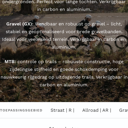
ondergronden. Perfect voor lange tochten. Verkrijgbaar
in carbon en aluminium.
Gravel (GX):
Wendbaar en robuust op gravel – licht,
stabiel en geoptimaliseerd voor brede gravelbanden.
Ideaal voor veeleisend terrein. Verkrijgbaar in carbon en
aluminium.
MTB:
controle op trails – robuuste constructie, hoge
zijdelingse stijfheid en goede schokdemping voor
nauwkeurig rijgedrag op uitdagende trails. Verkrijgbaar in
carbon en aluminium.
Straat | R |
Allroad | AR |
Grav
TOEPASSINGSGEBIED