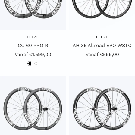
LEEZE
LEEZE
CC 60 PRO R
AH 35 Allroad EVO WSTO
Aanbiedingsprijs
Aanbiedingsprijs
Vanaf €1.599,00
Vanaf €599,00
Z
W
w
i
a
t
r
t