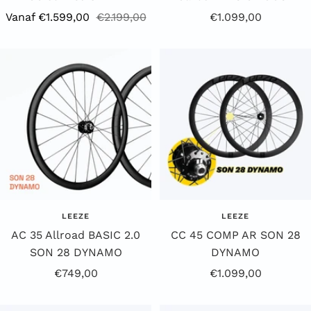
Aanbiedingsprijs
Reguliere
Aanbiedingsprijs
Vanaf €1.599,00
€2.199,00
€1.099,00
prijs
LEEZE
LEEZE
AC 35 Allroad BASIC 2.0
CC 45 COMP AR SON 28
SON 28 DYNAMO
DYNAMO
Aanbiedingsprijs
Aanbiedingsprijs
€749,00
€1.099,00