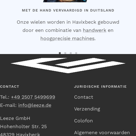
MET DE HAND VERVAARDIGD IN DUITSLAND
Onze wielen worden in Havixbeck gebouwd
door een combinatie van
handwerk
en
hoogprecisie machines
.
Ga
Ga
Ga
Ga
naar
naar
naar
naar
dia
dia
dia
dia
1
2
3
4
CONTACT
JURIDISCHE INFORMATIE
Tel.:
+49 2507 5499699
Contact
E-mail:
info@leeze.de
Verzending
Leeze GmbH
Colofon
Hohenholter Str. 25
Algemene voorwaarden
48329 Havixbeck