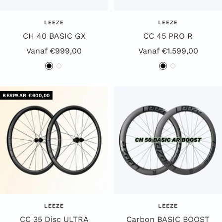
LEEZE
LEEZE
CH 40 BASIC GX
CC 45 PRO R
Aanbiedingsprijs
Aanbiedingsprijs
Vanaf €999,00
Vanaf €1.599,00
Z
W
Z
W
w
i
w
i
a
t
a
t
BESPAAR €600,00
r
r
t
t
LEEZE
LEEZE
CC 35 Disc ULTRA
Carbon BASIC BOOST