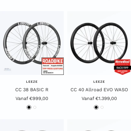
LEEZE
LEEZE
CC 38 BASIC R
CC 40 Allroad EVO WASO
Aanbiedingsprijs
Aanbiedingsprijs
Vanaf €999,00
Vanaf €1.399,00
Z
W
Z
W
w
i
w
i
a
t
a
t