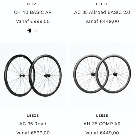
LEEZE
LEEZE
CH 40 BASIC AR
AC 35 Allroad BASIC 2.0
Aanbiedingsprijs
Aanbiedingsprijs
Vanaf €999,00
Vanaf €449,00
Z
W
w
i
a
t
r
t
LEEZE
LEEZE
AC 35 Road
AH 35 COMP AR
Aanbiedingsprijs
Aanbiedingsprijs
Vanaf €599,00
Vanaf €449,00