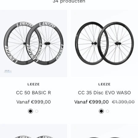
34 producten
LEEZE
LEEZE
CC 50 BASIC R
CC 35 Disc EVO WASO
Aanbiedingsprijs
Aanbiedingsprijs
Reguliere
Vanaf €999,00
Vanaf €999,00
€1.399,00
prijs
Z
W
Z
W
w
i
w
i
a
t
a
t