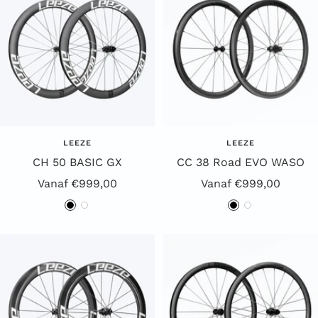
r
r
t
t
LEEZE
LEEZE
CH 50 BASIC GX
CC 38 Road EVO WASO
Aanbiedingsprijs
Aanbiedingsprijs
Vanaf €999,00
Vanaf €999,00
Z
W
Z
W
w
i
w
i
a
t
a
t
r
r
t
t