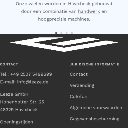
Onze wielen worden in Havixbeck gebouwd
door een combinatie van
handwerk
en
hoogprecisie machines
.
Ga
Ga
Ga
Ga
naar
naar
naar
naar
dia
dia
dia
dia
1
2
3
4
CONTACT
JURIDISCHE INFORMATIE
Tel.:
+49 2507 5499699
Contact
E-mail:
info@leeze.de
Verzending
Leeze GmbH
Colofon
Hohenholter Str. 25
Algemene voorwaarden
48329 Havixbeck
Gegevensbescherming
Openingstijden