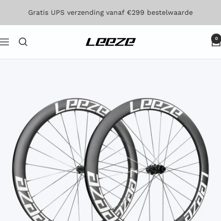
Direct
Gratis UPS verzending vanaf €299 bestelwaarde
naar
de
0
Leeze
Navigatie
inhoud