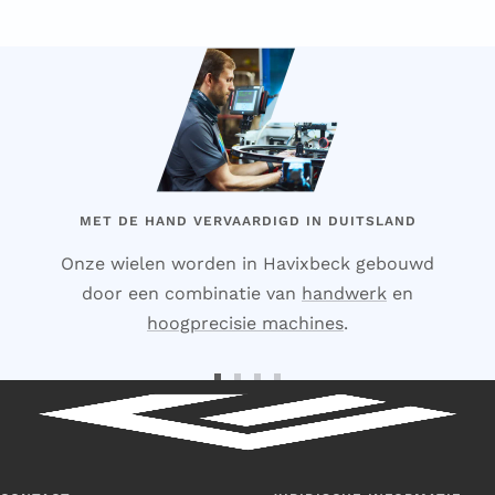
MET DE HAND VERVAARDIGD IN DUITSLAND
Onze wielen worden in Havixbeck gebouwd
door een combinatie van
handwerk
en
hoogprecisie machines
.
Ga
Ga
Ga
Ga
naar
naar
naar
naar
dia
dia
dia
dia
1
2
3
4