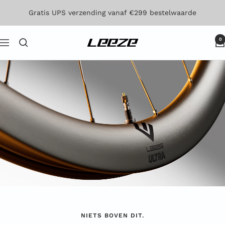
Direct
Gratis UPS verzending vanaf €299 bestelwaarde
naar
de
0
Leeze
Navigatie
inhoud
NIETS BOVEN DIT.