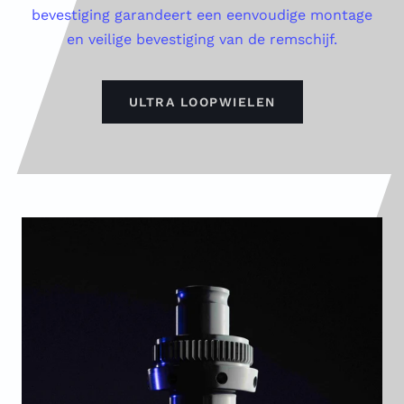
bevestiging garandeert een eenvoudige montage
en veilige bevestiging van de remschijf.
ULTRA LOOPWIELEN