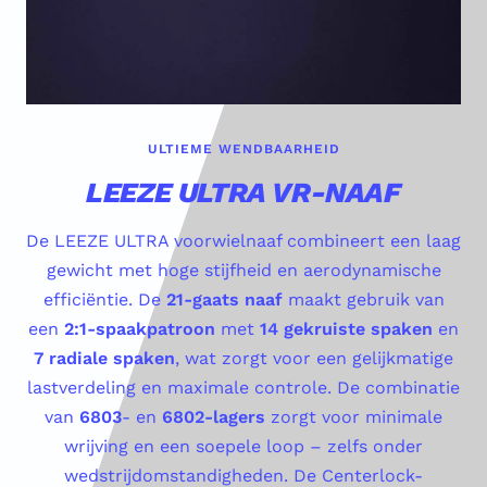
ULTIEME WENDBAARHEID
LEEZE ULTRA VR-NAAF
De LEEZE ULTRA voorwielnaaf combineert een laag
gewicht met hoge stijfheid en aerodynamische
efficiëntie. De
21-gaats naaf
maakt gebruik van
een
2:1-spaakpatroon
met
14 gekruiste spaken
en
7 radiale spaken
, wat zorgt voor een gelijkmatige
lastverdeling en maximale controle. De combinatie
van
6803
- en
6802-lagers
zorgt voor minimale
wrijving en een soepele loop – zelfs onder
wedstrijdomstandigheden. De Centerlock-