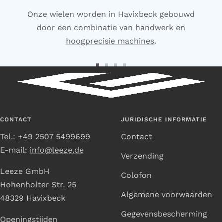
Onze wielen worden in Havixbeck gebouwd
door een combinatie van
handwerk
en
hoogprecisie machines
.
Ga
Ga
Ga
Ga
naar
naar
naar
naar
dia
dia
dia
dia
1
2
3
4
CONTACT
JURIDISCHE INFORMATIE
Tel.:
+49 2507 5499699
Contact
E-mail:
info@leeze.de
Verzending
Leeze GmbH
Colofon
Hohenholter Str. 25
Algemene voorwaarden
48329 Havixbeck
Gegevensbescherming
Openingstijden