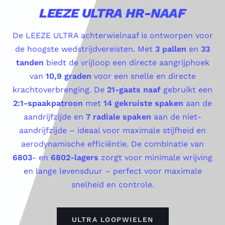
LEEZE ULTRA HR-NAAF
De LEEZE ULTRA achterwielnaaf is ontworpen voor
de hoogste wedstrijdvereisten. Met
3 pallen
en
33
tanden
biedt de vrijloop een directe aangrijphoek
van
10,9 graden
voor een snelle en directe
krachtoverbrenging. De
21-gaats naaf
gebruikt een
2:1-spaakpatroon
met
14 gekruiste spaken
aan de
aandrijfzijde en
7 radiale spaken
aan de niet-
aandrijfzijde – ideaal voor maximale stijfheid en
aerodynamische efficiëntie. De combinatie van
6803
- en
6802-lagers
zorgt voor minimale wrijving
en lange levensduur – perfect voor maximale
snelheid en controle.
ULTRA LOOPWIELEN