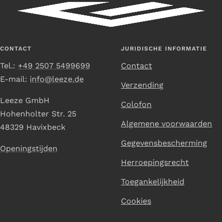
Ga
Ga
Ga
Ga
naar
naar
naar
naar
dia
dia
dia
dia
1
2
3
4
CONTACT
JURIDISCHE INFORMATIE
Tel.:
+49 2507 5499699
Contact
E-mail:
info@leeze.de
Verzending
Leeze GmbH
Colofon
Hohenholter Str. 25
Algemene voorwaarden
48329 Havixbeck
Gegevensbescherming
Openingstijden
Herroepingsrecht
Toegankelijkheid
Cookies