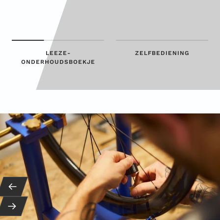
LEEZE-
ZELFBEDIENING
ONDERHOUDSBOEKJE
Terug
Vervolg