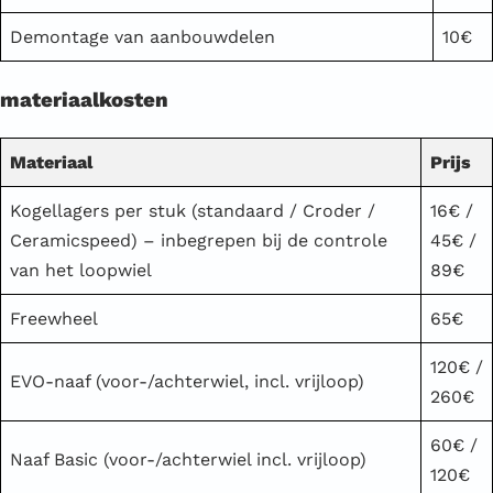
Demontage van aanbouwdelen
10€
materiaalkosten
Materiaal
Prijs
Kogellagers per stuk (standaard / Croder /
16€ /
Ceramicspeed) – inbegrepen bij de controle
45€ /
van het loopwiel
89€
Freewheel
65€
120€ /
EVO-naaf (voor-/achterwiel, incl. vrijloop)
260€
60€ /
Naaf Basic (voor-/achterwiel incl. vrijloop)
120€