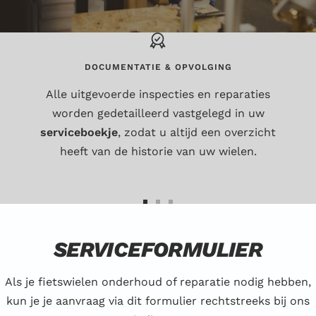
DOCUMENTATIE & OPVOLGING
Alle uitgevoerde inspecties en reparaties
worden gedetailleerd vastgelegd in uw
serviceboekje
, zodat u altijd een overzicht
heeft van de historie van uw wielen.
Ga
Ga
Ga
naar
naar
naar
SERVICEFORMULIER
dia
dia
dia
1
2
3
Als je fietswielen onderhoud of reparatie nodig hebben,
kun je je aanvraag via dit formulier rechtstreeks bij ons