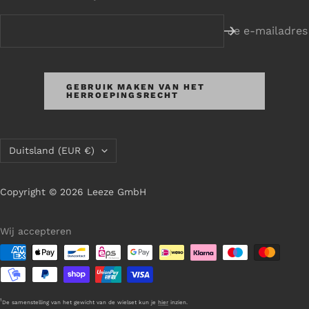
Je e-mailadres
GEBRUIK MAKEN VAN HET
HERROEPINGSRECHT
Land/regio
Duitsland (EUR €)
Copyright © 2026 Leeze GmbH
Wij accepteren
1
De samenstelling van het gewicht van de wielset kun je
hier
inzien.