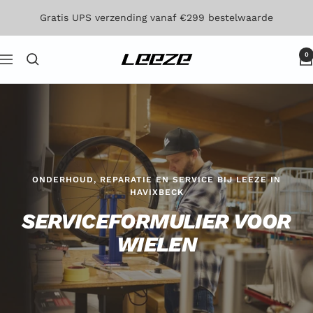
Direct
Gratis UPS verzending vanaf €299 bestelwaarde
naar
de
0
Leeze
Navigatie
inhoud
ONDERHOUD, REPARATIE EN SERVICE BIJ LEEZE IN
HAVIXBECK
SERVICEFORMULIER VOOR
WIELEN