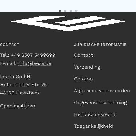
Ga
Ga
Ga
Ga
naar
naar
naar
naar
dia
dia
dia
dia
1
2
3
4
CONTACT
JURIDISCHE INFORMATIE
Tel.:
+49 2507 5499699
Contact
E-mail:
info@leeze.de
Verzending
Leeze GmbH
Colofon
Hohenholter Str. 25
Algemene voorwaarden
48329 Havixbeck
Gegevensbescherming
Openingstijden
Herroepingsrecht
Toegankelijkheid