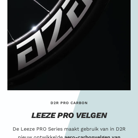
D2R PRO CARBON
LEEZE PRO VELGEN
De Leeze PRO Series maakt gebruik van in D2R
nieuw ontwikkelde
aero-carbonvelgen van