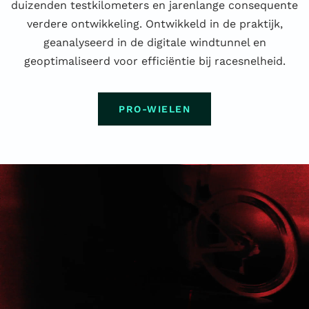
duizenden testkilometers en jarenlange consequente
verdere ontwikkeling. Ontwikkeld in de praktijk,
geanalyseerd in de digitale windtunnel en
geoptimaliseerd voor efficiëntie bij racesnelheid.
PRO-WIELEN