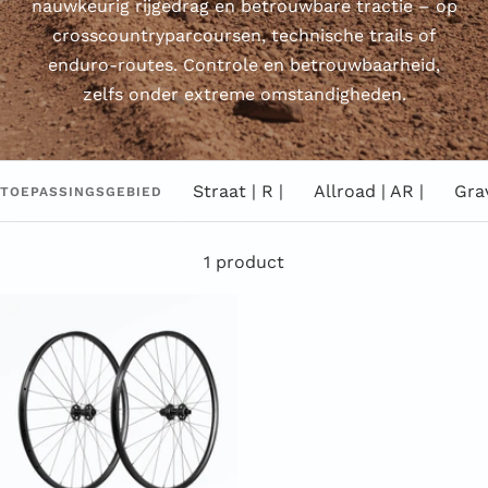
nauwkeurig rijgedrag en betrouwbare tractie – op
crosscountryparcoursen, technische trails of
enduro-routes. Controle en betrouwbaarheid,
zelfs onder extreme omstandigheden.
Straat | R |
Allroad | AR |
Grav
TOEPASSINGSGEBIED
1 product