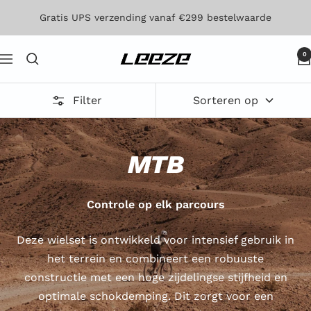
Direct
Gratis UPS verzending vanaf €299 bestelwaarde
naar
de
0
Leeze
Navigatie
inhoud
Filter
Sorteren op
MTB
Controle op elk parcours
Deze wielset is ontwikkeld voor intensief gebruik in
het terrein en combineert een robuuste
constructie met een hoge zijdelingse stijfheid en
optimale schokdemping. Dit zorgt voor een