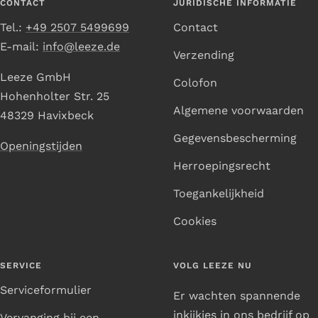
CONTACT
JURIDISCHE INFORMATIE
Tel.:
+49 2507 5499699
Contact
E-mail:
info@leeze.de
Verzending
Leeze GmbH
Colofon
Hohenholter Str. 25
Algemene voorwaarden
48329 Havixbeck
Gegevensbescherming
Openingstijden
Herroepingsrecht
Toegankelijkheid
Cookies
SERVICE
VOLG LEEZE NU
Serviceformulier
Er wachten spannende
inkijkjes in ons bedrijf op
Vervanging bij een