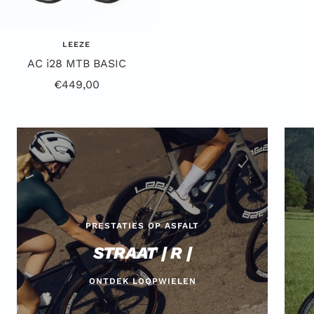
LEEZE
AC i28 MTB BASIC
Aanbiedingsprijs
€449,00
PRESTATIES OP ASFALT
STRAAT | R |
ONTDEK LOOPWIELEN