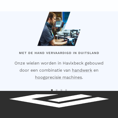
MET DE HAND VERVAARDIGD IN DUITSLAND
Onze wielen worden in Havixbeck gebouwd
door een combinatie van
handwerk
en
hoogprecisie machines
.
Ga
Ga
Ga
Ga
naar
naar
naar
naar
dia
dia
dia
dia
1
2
3
4