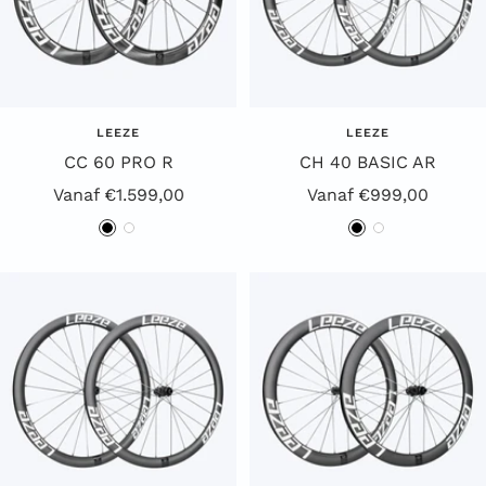
LEEZE
LEEZE
CC 60 PRO R
CH 40 BASIC AR
Aanbiedingsprijs
Aanbiedingsprijs
Vanaf €1.599,00
Vanaf €999,00
Z
W
Z
W
w
i
w
i
a
t
a
t
r
r
t
t