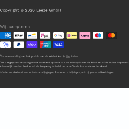
Copyright © 2026 Leeze GmbH
Wij accepteren
1
De samenstelling van het gewicht van de wielset kun je
hier
inzien.
2
De aangegeven besparing wordt berekend op basis van de adviesprijs van de fabrikant of de Duitse importeur.
Afhankelijk van het land wordt de besparing inclusief de betreffende btw opnieuw berekend.
*Onder voorbehoud van technische wijzigingen, fouten en afwijkingen, ook bij productafbeeldingen.