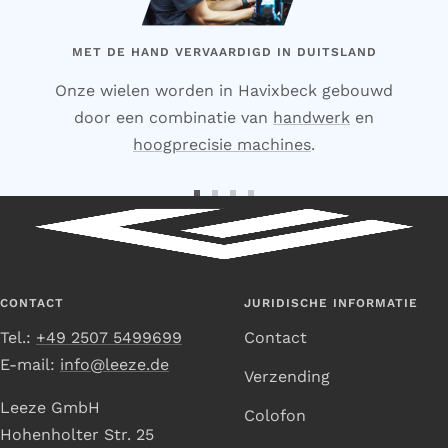
MET DE HAND VERVAARDIGD IN DUITSLAND
Onze wielen worden in Havixbeck gebouwd
door een combinatie van
handwerk
en
hoogprecisie machines
.
Ga
Ga
Ga
Ga
naar
naar
naar
naar
dia
dia
dia
dia
1
2
3
4
CONTACT
JURIDISCHE INFORMATIE
Tel.:
+49 2507 5499699
Contact
E-mail:
info@leeze.de
Verzending
Leeze GmbH
Colofon
Hohenholter Str. 25