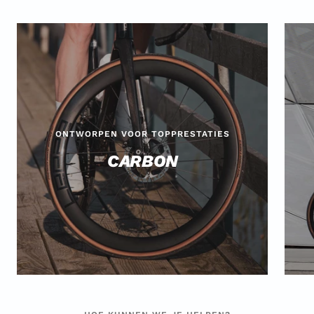
w
i
a
t
r
t
ONTWORPEN VOOR TOPPRESTATIES
CARBON