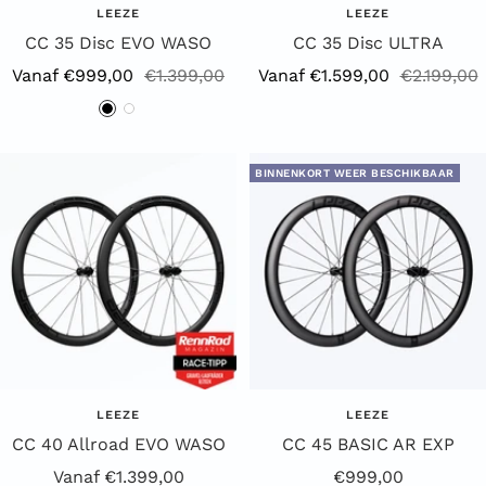
LEEZE
LEEZE
CC 35 Disc EVO WASO
CC 35 Disc ULTRA
Aanbiedingsprijs
Reguliere
Aanbiedingsprijs
Reguliere
Vanaf €999,00
€1.399,00
Vanaf €1.599,00
€2.199,00
prijs
prijs
Z
W
w
i
a
t
BINNENKORT WEER BESCHIKBAAR
r
t
LEEZE
LEEZE
CC 40 Allroad EVO WASO
CC 45 BASIC AR EXP
Aanbiedingsprijs
Aanbiedingsprijs
Vanaf €1.399,00
€999,00