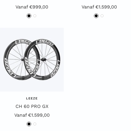
Aanbiedingsprijs
Aanbiedingsprijs
Vanaf €999,00
Vanaf €1.599,00
Z
W
Z
W
w
i
w
i
a
t
a
t
r
r
t
t
LEEZE
CH 60 PRO GX
Aanbiedingsprijs
Vanaf €1.599,00
Z
W