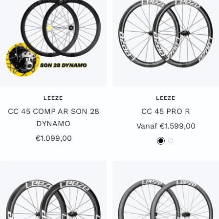
LEEZE
LEEZE
CC 45 COMP AR SON 28
CC 45 PRO R
DYNAMO
Aanbiedingsprijs
Vanaf €1.599,00
Aanbiedingsprijs
€1.099,00
Z
W
w
i
a
t
r
t