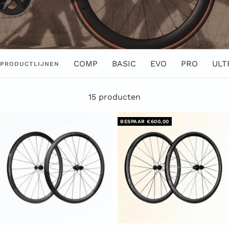
COMP
BASIC
EVO
PRO
ULT
PRODUCTLIJNEN
15 producten
BESPAAR €600,00