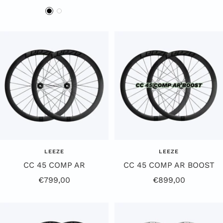
Z
W
w
i
a
t
r
t
LEEZE
LEEZE
CC 45 COMP AR
CC 45 COMP AR BOOST
Aanbiedingsprijs
Aanbiedingsprijs
€799,00
€899,00