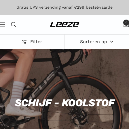
Direct
Gratis UPS verzending vanaf €299 bestelwaarde
naar
de
0
Leeze
Navigatie
inhoud
Filter
Sorteren op
SCHIJF - KOOLSTOF