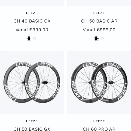
LEEZE
LEEZE
CH 40 BASIC GX
CH 50 BASIC AR
Aanbiedingsprijs
Aanbiedingsprijs
Vanaf €999,00
Vanaf €999,00
Z
W
Z
W
w
i
w
i
a
t
a
t
r
r
t
t
LEEZE
LEEZE
CH 50 BASIC GX
CH 60 PRO AR