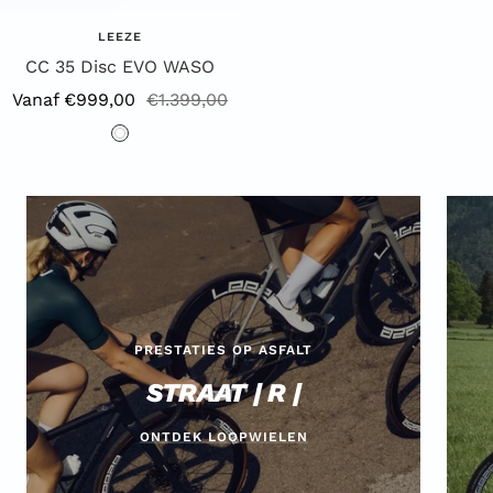
LEEZE
CC 35 Disc EVO WASO
Aanbiedingsprijs
Reguliere
Vanaf €999,00
€1.399,00
prijs
W
i
t
PRESTATIES OP ASFALT
STRAAT | R |
ONTDEK LOOPWIELEN