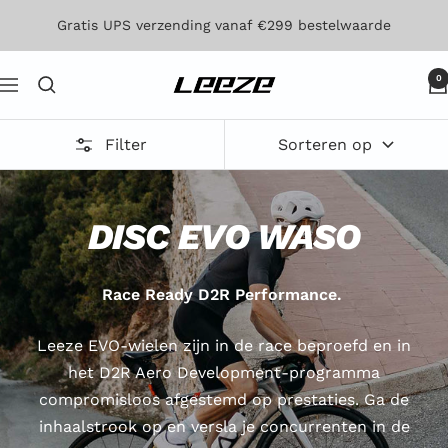
Direct
Gratis UPS verzending vanaf €299 bestelwaarde
naar
de
0
Leeze
Navigatie
inhoud
Filter
Sorteren op
DISC EVO WASO
Race Ready D2R Performance.
Leeze EVO-wielen zijn in de race beproefd en in
het D2R Aero Development-programma
compromisloos afgestemd op prestaties. Ga de
inhaalstrook op en versla je concurrenten in de