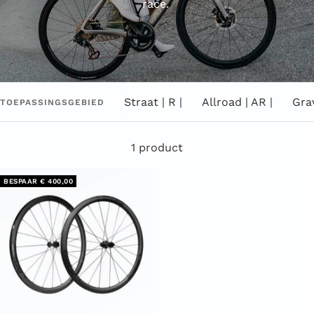
race.
Straat | R |
Allroad | AR |
Grav
TOEPASSINGSGEBIED
1 product
BESPAAR € 400,00