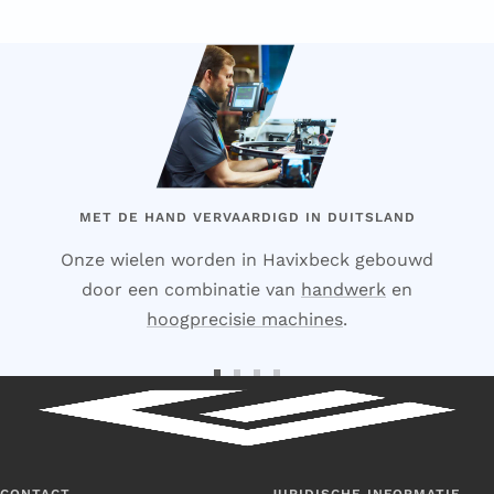
MET DE HAND VERVAARDIGD IN DUITSLAND
Onze wielen worden in Havixbeck gebouwd
door een combinatie van
handwerk
en
hoogprecisie machines
.
Ga
Ga
Ga
Ga
naar
naar
naar
naar
dia
dia
dia
dia
1
2
3
4
CONTACT
JURIDISCHE INFORMATIE