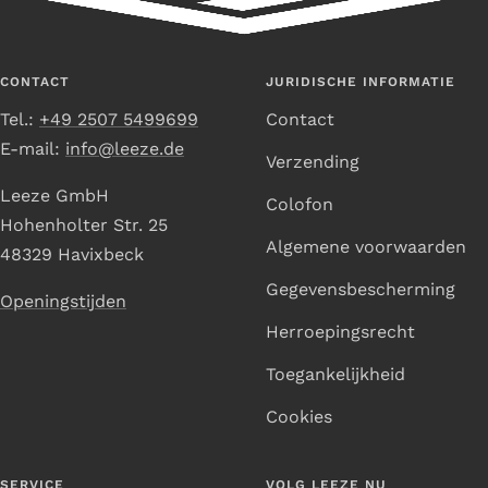
naar
naar
naar
naar
dia
dia
dia
dia
1
2
3
4
CONTACT
JURIDISCHE INFORMATIE
Tel.:
+49 2507 5499699
Contact
E-mail:
info@leeze.de
Verzending
Leeze GmbH
Colofon
Hohenholter Str. 25
Algemene voorwaarden
48329 Havixbeck
Gegevensbescherming
Openingstijden
Herroepingsrecht
Toegankelijkheid
Cookies
SERVICE
VOLG LEEZE NU