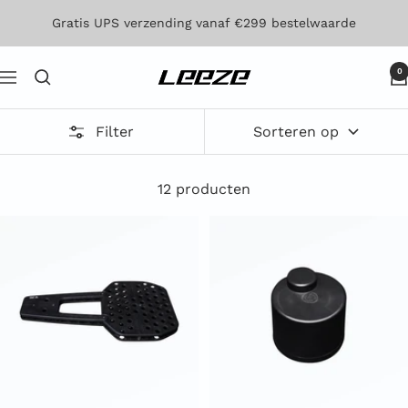
Direct
Gratis UPS verzending vanaf €299 bestelwaarde
naar
de
0
Leeze
Navigatie
inhoud
Filter
Sorteren op
12 producten