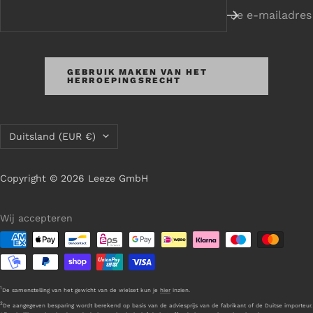
Je e-mailadres
GEBRUIK MAKEN VAN HET
HERROEPINGSRECHT
Land/regio
Duitsland (EUR €)
Copyright © 2026 Leeze GmbH
Wij accepteren
1
De samenstelling van het gewicht van de wielset kun je
hier
inzien.
2
De aangegeven besparing wordt berekend op basis van de adviesprijs van de fabrikant of de Duitse importeur.