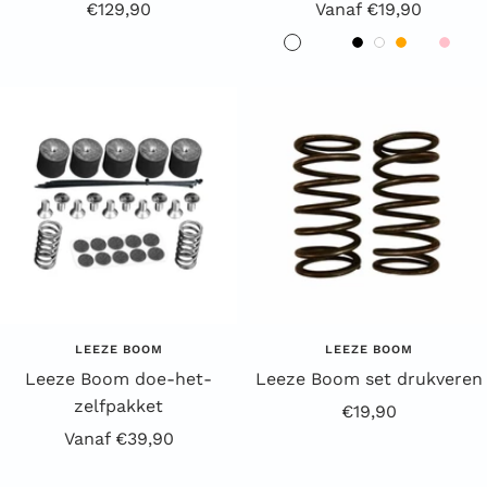
Aanbiedingsprijs
Aanbiedingsprijs
€129,90
Vanaf €19,90
B
R
G
Z
W
O
G
R
l
o
r
w
i
r
e
o
a
o
o
a
t
a
e
z
u
d
e
r
n
l
e
w
n
t
j
e
LEEZE BOOM
LEEZE BOOM
Leeze Boom doe-het-
Leeze Boom set drukveren
zelfpakket
Aanbiedingsprijs
€19,90
Aanbiedingsprijs
Vanaf €39,90