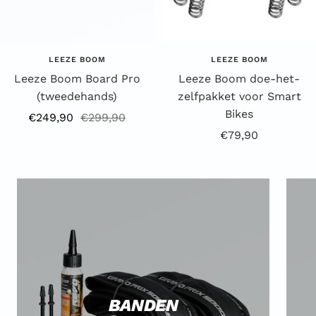
LEEZE BOOM
LEEZE BOOM
Leeze Boom Board Pro
Leeze Boom doe-het-
(tweedehands)
zelfpakket voor Smart
Bikes
Aanbiedingsprijs
Reguliere
€249,90
€299,90
Aanbiedingsprijs
€79,90
prijs
BANDEN