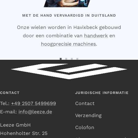
MET DE HAND VERVAARDIGD IN DUITSLAND
Onze wielen worden in Havixbeck gebouwd
door een combinatie van
handwerk
en
hoogprecisie machines
.
Ga
Ga
Ga
Ga
naar
naar
naar
naar
dia
dia
dia
dia
1
2
3
4
CONTACT
JURIDISCHE INFORMATIE
Tel.:
+49 2507 5499699
Contact
E-mail:
info@leeze.de
Verzending
Leeze GmbH
Colofon
Hohenholter Str. 25