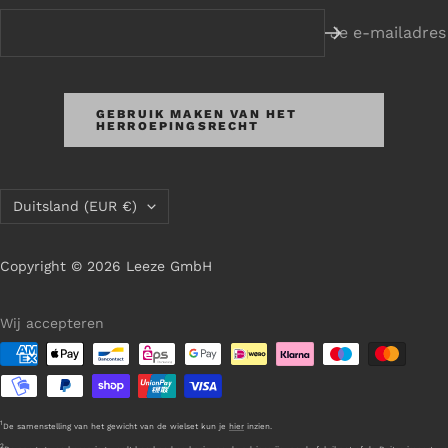
Je e-mailadres
GEBRUIK MAKEN VAN HET
HERROEPINGSRECHT
Land/regio
Duitsland (EUR €)
Copyright © 2026 Leeze GmbH
Wij accepteren
1
De samenstelling van het gewicht van de wielset kun je
hier
inzien.
2