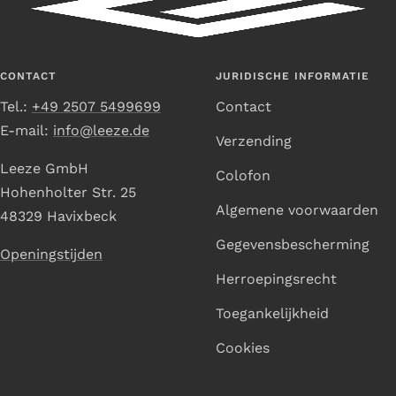
naar
naar
naar
naar
dia
dia
dia
dia
1
2
3
4
CONTACT
JURIDISCHE INFORMATIE
Tel.:
+49 2507 5499699
Contact
E-mail:
info@leeze.de
Verzending
Leeze GmbH
Colofon
Hohenholter Str. 25
Algemene voorwaarden
48329 Havixbeck
Gegevensbescherming
Openingstijden
Herroepingsrecht
Toegankelijkheid
Cookies