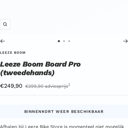
Zoom
Ga
Ga
Ga
naar
naar
naar
LEEZE BOOM
dia
dia
dia
Leeze Boom Board Pro
1
2
3
(tweedehands)
Aanbiedingsprijs
€249,90
Reguliere
2
€299,90 adviesprijs
prijs
adviesprijs
2
BINNENKORT WEER BESCHIKBAAR
Afhalen bij Leeze Bike Store is momenteel niet mogelijk