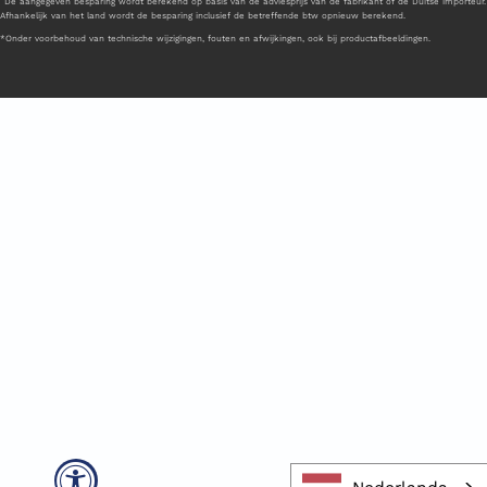
De aangegeven besparing wordt berekend op basis van de adviesprijs van de fabrikant of de Duitse importeur.
Afhankelijk van het land wordt de besparing inclusief de betreffende btw opnieuw berekend.
*Onder voorbehoud van technische wijzigingen, fouten en afwijkingen, ook bij productafbeeldingen.