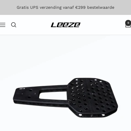
Direct
Gratis UPS verzending vanaf €299 bestelwaarde
naar
de
0
Leeze
Navigatie
inhoud