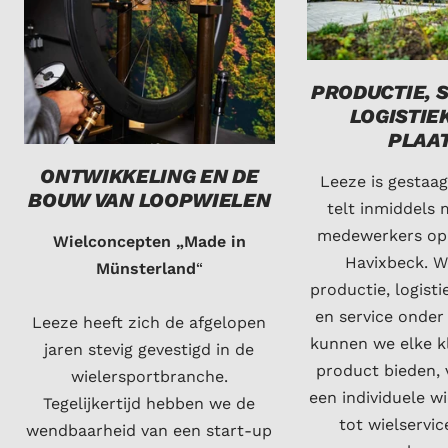
PRODUCTIE, 
LOGISTIE
PLAA
ONTWIKKELING EN DE
Leeze is gestaa
BOUW VAN LOOPWIELEN
telt inmiddels
medewerkers op 
Wielconcepten „Made in
Havixbeck. 
Münsterland
“
productie, logisti
en service onder
Leeze heeft zich de afgelopen
kunnen we elke kl
jaren stevig gevestigd in de
product bieden, 
wielersportbranche.
een individuele wi
Tegelijkertijd hebben we de
tot wielservic
wendbaarheid van een start-up