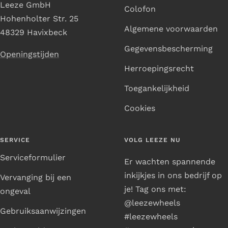
Leeze GmbH
Colofon
Hohenholter Str. 25
Algemene voorwaarden
48329 Havixbeck
Gegevensbescherming
Openingstijden
Herroepingsrecht
Toegankelijkheid
Cookies
SERVICE
VOLG LEEZE NU
Serviceformulier
Er wachten spannende
inkijkjes in ons bedrijf op
Vervanging bij een
je! Tag ons met:
ongeval
@leezewheels
Gebruiksaanwijzingen
#leezewheels