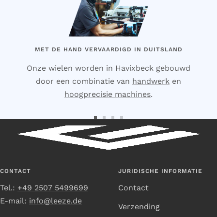
MET DE HAND VERVAARDIGD IN DUITSLAND
Onze wielen worden in Havixbeck gebouwd
door een combinatie van
handwerk
en
hoogprecisie machines
.
Ga
Ga
Ga
Ga
naar
naar
naar
naar
dia
dia
dia
dia
1
2
3
4
CONTACT
JURIDISCHE INFORMATIE
Tel.:
+49 2507 5499699
Contact
E-mail:
info@leeze.de
Verzending