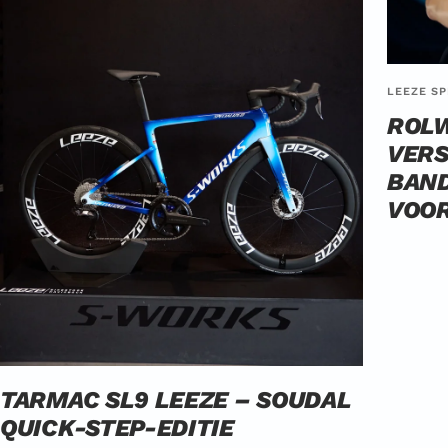
LEEZE SP
ROL
VERS
BAND
VOOR
TARMAC SL9 LEEZE – SOUDAL
QUICK-STEP-EDITIE