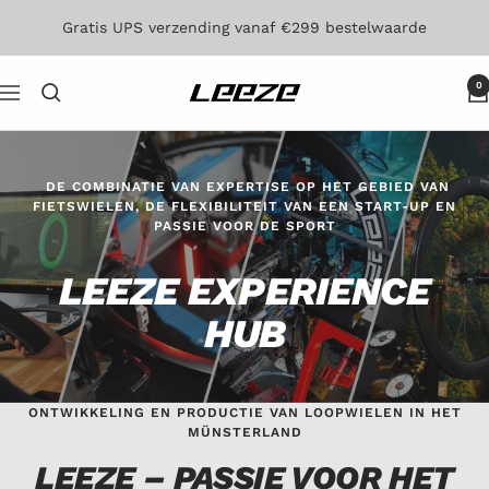
Direct
Gratis UPS verzending vanaf €299 bestelwaarde
naar
de
0
Leeze
Navigatie
inhoud
DE COMBINATIE VAN EXPERTISE OP HET GEBIED VAN
FIETSWIELEN, DE FLEXIBILITEIT VAN EEN START-UP EN
PASSIE VOOR DE SPORT
LEEZE EXPERIENCE
HUB
ONTWIKKELING EN PRODUCTIE VAN LOOPWIELEN IN HET
MÜNSTERLAND
LEEZE – PASSIE VOOR HET