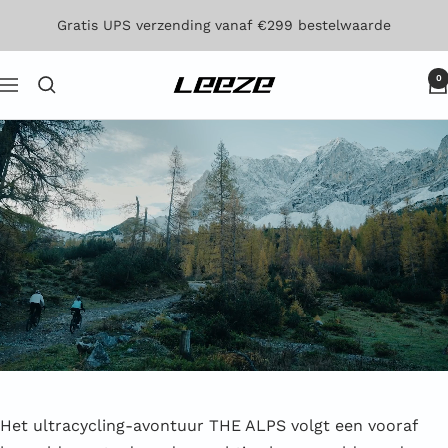
Direct
Gratis UPS verzending vanaf €299 bestelwaarde
naar
de
0
Leeze
Navigatie
inhoud
Het ultracycling-avontuur THE ALPS volgt een vooraf