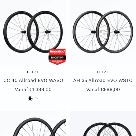
LEEZE
LEEZE
CC 40 Allroad EVO WASO
AH 35 Allroad EVO WSTO
Aanbiedingsprijs
Aanbiedingsprijs
Vanaf €1.399,00
Vanaf €599,00
Z
W
w
i
a
t
r
t