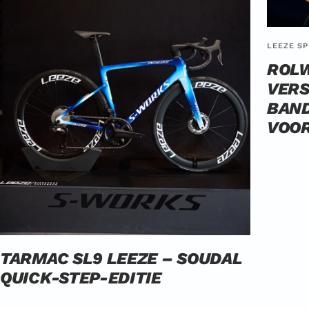
LEEZE SP
ROL
VERS
BAND
VOOR
TARMAC SL9 LEEZE – SOUDAL
QUICK-STEP-EDITIE