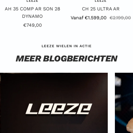
LEEZE
LEEZE
AH 35 COMP AR SON 28
CH 25 ULTRA AR
DYNAMO
Aanbiedingsprijs
Reguliere
Vanaf €1.599,00
€2.199,00
Aanbiedingsprijs
€749,00
prijs
LEEZE WIELEN IN ACTIE
MEER BLOGBERICHTEN