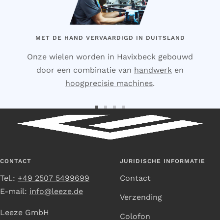
MET DE HAND VERVAARDIGD IN DUITSLAND
Onze wielen worden in Havixbeck gebouwd
door een combinatie van
handwerk
en
hoogprecisie machines
.
Ga
Ga
Ga
Ga
naar
naar
naar
naar
dia
dia
dia
dia
1
2
3
4
CONTACT
JURIDISCHE INFORMATIE
Tel.:
+49 2507 5499699
Contact
E-mail:
info@leeze.de
Verzending
Leeze GmbH
Colofon