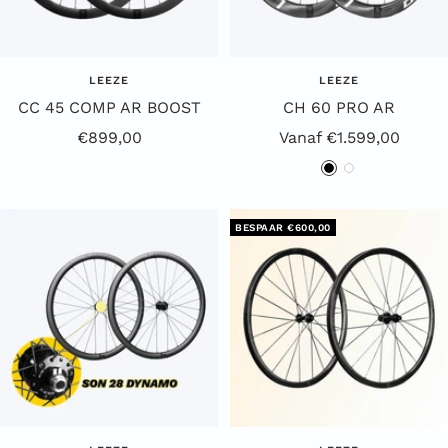
LEEZE
LEEZE
CC 45 COMP AR BOOST
CH 60 PRO AR
Aanbiedingsprijs
Aanbiedingsprijs
€899,00
Vanaf €1.599,00
Z
W
w
i
a
t
BESPAAR €600,00
r
t