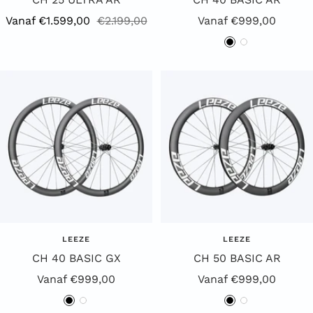
Aanbiedingsprijs
Reguliere
Aanbiedingsprijs
Vanaf €1.599,00
€2.199,00
Vanaf €999,00
prijs
Z
W
w
i
a
t
r
t
LEEZE
LEEZE
CH 40 BASIC GX
CH 50 BASIC AR
Aanbiedingsprijs
Aanbiedingsprijs
Vanaf €999,00
Vanaf €999,00
Z
W
Z
W