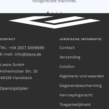
hoogprecisie machines
.
Ga
Ga
Ga
Ga
naar
naar
naar
naar
dia
dia
dia
dia
1
2
3
4
CONTACT
JURIDISCHE INFORMATIE
Tel.:
+49 2507 5499699
Contact
E-mail:
info@leeze.de
Verzending
Leeze GmbH
Colofon
Hohenholter Str. 25
Algemene voorwaarden
48329 Havixbeck
Gegevensbescherming
Openingstijden
Herroepingsrecht
Toegankelijkheid