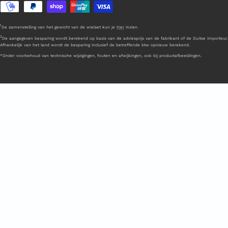
1
De samenstelling van het gewicht van de wielset kun je
hier
inzien.
2
De aangegeven besparing wordt berekend op basis van de adviesprijs van de fabrikant of de Duitse importeur.
Afhankelijk van het land wordt de besparing inclusief de betreffende btw opnieuw berekend.
*Onder voorbehoud van technische wijzigingen, fouten en afwijkingen, ook bij productafbeeldingen.