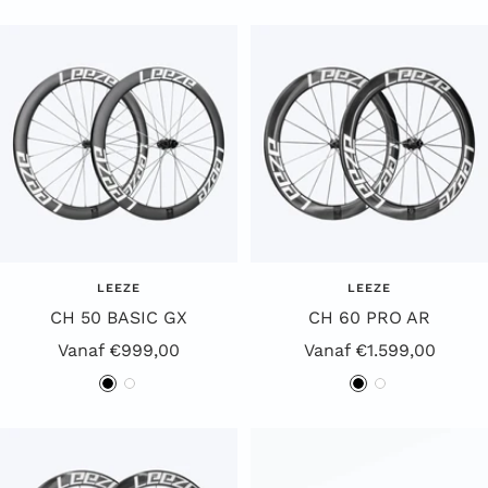
w
i
w
i
a
t
a
t
r
r
t
t
LEEZE
LEEZE
CH 50 BASIC GX
CH 60 PRO AR
Aanbiedingsprijs
Aanbiedingsprijs
Vanaf €999,00
Vanaf €1.599,00
Z
W
Z
W
w
i
w
i
a
t
a
t
r
r