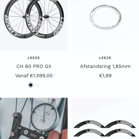
t
t
LEEZE
LEEZE
CH 60 PRO GX
Afstandsring 1,85mm
Aanbiedingsprijs
Aanbiedingsprijs
Vanaf €1.599,00
€1,99
Z
W
w
i
a
t
r
t