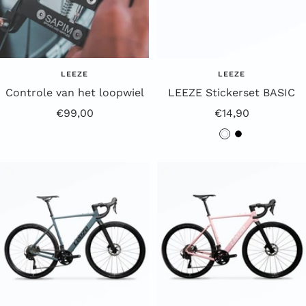
LEEZE
LEEZE
Controle van het loopwiel
LEEZE Stickerset BASIC
Aanbiedingsprijs
Aanbiedingsprijs
€99,00
€14,90
w
z
i
w
t
a
r
t