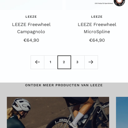
LEEZE
LEEZE
LEEZE Freewheel
LEEZE Freewheel
Campagnolo
MicroSpline
Aanbiedingsprijs
Aanbiedingsprijs
€64,90
€64,90
1
2
3
ONTDEK MEER PRODUCTEN VAN LEEZE